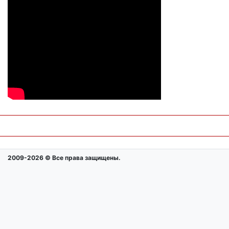
2009-2026 © Все права защищены.