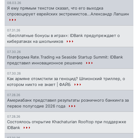
08.03.26
Я ему прямым текстом сказал, что его выходка
спровоцирует еврейских экстремистов...Александр Лапшин
07.31.26
«Бесплатные бонусы в играх»: IDBank предупреждает о
кибератаках на школьников
07.30.26
Платформа Rate.Trading на Seaside Startup Summit: IDBank
представил инновационное решение
07.30.26
Как армяне отомстили за геноцид? Шпионский триллер, о
котором никто не знает | ФАЙБ
07.28.26
Америабанк представил результаты розничного банкинга за
первое полугодие 2026 года
07.28.26
Состоялось открытие Khachaturian Rooftop при поддержке
IDBank