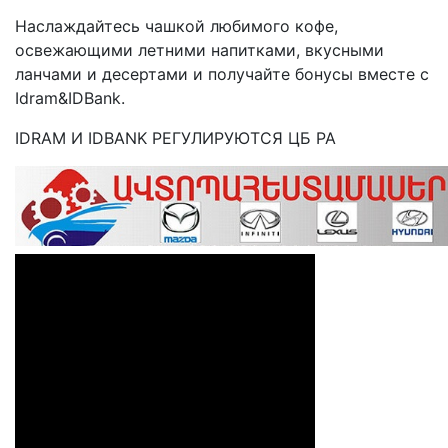
Наслаждайтесь чашкой любимого кофе,
освежающими летними напитками, вкусными
ланчами и десертами и получайте бонусы вместе с
Idram&IDBank.
IDRAM И IDBANK РЕГУЛИРУЮТСЯ ЦБ РА