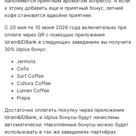
наполняются приятным ароматом эспрессо. А если
к этому добавить еще и приятный бонус, летний
кофе становится вдвойне приятнее.
С 20 мая по 10 июня 2026 года включительно при
оплате через QR с помощью приложения
Idram&IDBank в следующих заведениях вы получите
30% idplus бонус:
Jermots
Cofix
Surf Coffee
Cultura Coffee
Lumen Coffee
Prepa
Достаточно оплатить покупку через приложение
Idram&IDBank, и idplus бонусы будут начислены
автоматически. Накопленные бонусы можно будет
использовать в тех же заведениях-партнёрах.