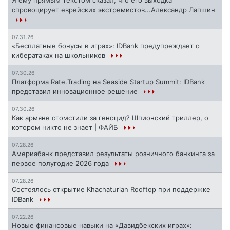
Я ему прямым текстом сказал, что его выходка
спровоцирует еврейских экстремистов...Александр Лапшин
07.31.26
«Бесплатные бонусы в играх»: IDBank предупреждает о
кибератаках на школьников
07.30.26
Платформа Rate.Trading на Seaside Startup Summit: IDBank
представил инновационное решение
07.30.26
Как армяне отомстили за геноцид? Шпионский триллер, о
котором никто не знает | ФАЙБ
07.28.26
Америабанк представил результаты розничного банкинга за
первое полугодие 2026 года
07.28.26
Состоялось открытие Khachaturian Rooftop при поддержке
IDBank
07.22.26
Новые финансовые навыки на «Давидбекских играх»: