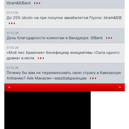
Idram&IDBank
07.17.26
До 25% idcoin-ов при покупке авиабилетов Flyone: Idram&IDB
07.13.26
День благодарности клиентам в Ванадзоре: IDBank
07.10.26
«Мой лес Армения»-бенефициар инициативы «Сила одного
драма» в июле
07.10.26
Почему бы вам не переименовать свою страну в Кавказскую
Албанию? Айк Манасян—азербайджанцам