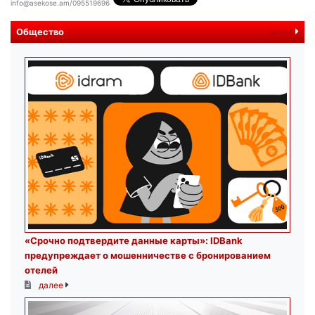
info@asekose.am/095519696
Общество
далее
«Срочно подтвердите данные карты»: IDBank
предупреждает о мошенничестве с бронированием
отелей
далее