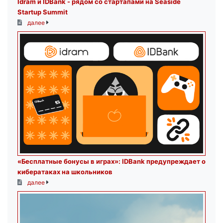
Idram и IDBank - рядом со стартапами на Seaside
Startup Summit
далее
«Бесплатные бонусы в играх»: IDBank предупреждает о
кибератаках на школьников
далее