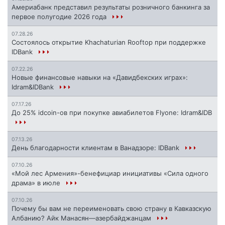
Америабанк представил результаты розничного банкинга за
первое полугодие 2026 года
07.28.26
Состоялось открытие Khachaturian Rooftop при поддержке
IDBank
07.22.26
Новые финансовые навыки на «Давидбекских играх»:
Idram&IDBank
07.17.26
До 25% idcoin-ов при покупке авиабилетов Flyone: Idram&IDB
07.13.26
День благодарности клиентам в Ванадзоре: IDBank
07.10.26
«Мой лес Армения»-бенефициар инициативы «Сила одного
драма» в июле
07.10.26
Почему бы вам не переименовать свою страну в Кавказскую
Албанию? Айк Манасян—азербайджанцам