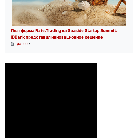
Платформа Rate.Trading на Seaside Startup Summit:
IDBank представил инновационное решение
далее