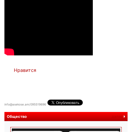
Нравится
info@asekose.am/095519696
Общество
далее