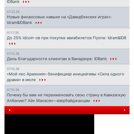
IDBank
07.22.26
Новые финансовые навыки на «Давидбекских играх»:
Idram&IDBank
07.17.26
До 25% idcoin-ов при покупке авиабилетов Flyone: Idram&IDB
07.13.26
День благодарности клиентам в Ванадзоре: IDBank
07.10.26
«Мой лес Армения»-бенефициар инициативы «Сила одного
драма» в июле
07.10.26
Почему бы вам не переименовать свою страну в Кавказскую
Албанию? Айк Манасян—азербайджанцам