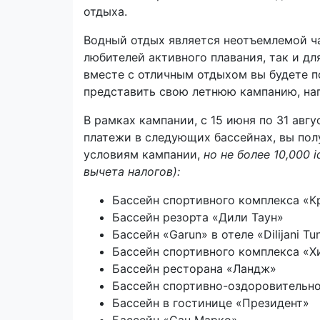
отдыха.
Водный отдых является неотъемлемой ча
любителей активного плавания, так и для
вместе с отличным отдыхом вы будете по
представить свою летнюю кампанию, нап
В рамках кампании, с 15 июня по 31 авг
платежи в следующих бассейнах, вы полу
условиям кампании,
но не более 10,000
i
вычета налогов):
Бассейн спортивного комплекса «К
Бассейн резорта «Дили Таун»
Бассейн «Garun» в отеле «Dilijani Tu
Бассейн спортивного комплекса «Х
Бассейн ресторана «Ландж»
Бассейн спортивно-оздоровительно
Бассейн в гостинице «Президент»
Бассейн «Сан Марко»