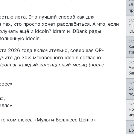
«Б
пр
стью лета. Это лучший способ как для
07.
 тех, кто просто хочет расслабиться. А что, если
Пл
лучать ещё и idcoin? Idram и IDBank рады
ID
олненную idocin.
07.
Ка
уста 2026 года включительно, совершая QR-
тр
чите до 30% мгновенного idcoin согласно
07.
dcoin
за каждый календарный месяц (после
Ам
ба
росс»
07.
Со
по
n»,
иллс»
07.
Но
иг
го комплекса «Мульти Веллнесс Центр»
07.
До