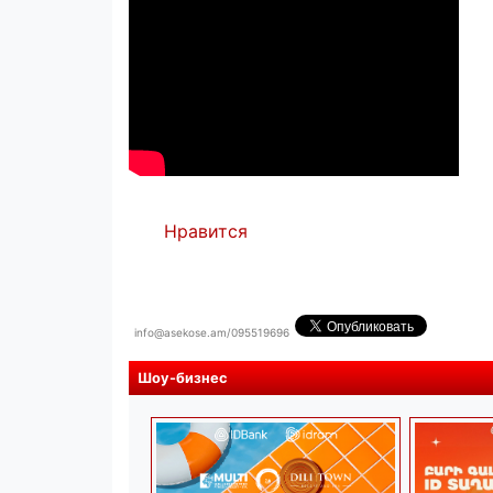
Нравится
info@asekose.am/095519696
Шоу-бизнес