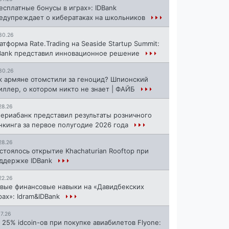
есплатные бонусы в играх»: IDBank
едупреждает о кибератаках на школьников
30.26
атформа Rate.Trading на Seaside Startup Summit:
Bank представил инновационное решение
30.26
к армяне отомстили за геноцид? Шпионский
иллер, о котором никто не знает | ФАЙБ
28.26
ериабанк представил результаты розничного
нкинга за первое полугодие 2026 года
28.26
стоялось открытие Khachaturian Rooftop при
ддержке IDBank
22.26
вые финансовые навыки на «Давидбекских
рах»: Idram&IDBank
17.26
 25% idcoin-ов при покупке авиабилетов Flyone: