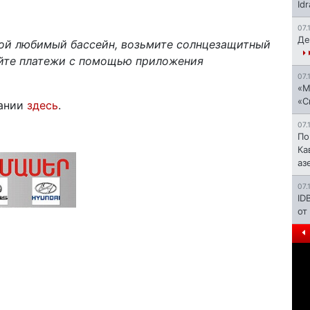
Id
07.
Де
вой любимый бассейн, возьмите солнцезащитный
йте платежи с помощью приложения
07.
«М
«С
пании
здесь
.
07.
По
Ка
аз
07.
ID
от