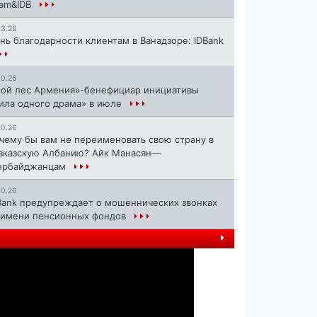
ram&IDB
13.26
нь благодарности клиентам в Ванадзоре: IDBank
10.26
ой лес Армения»-бенефициар инициативы
ила одного драма» в июле
10.26
чему бы вам не переименовать свою страну в
вказскую Албанию? Айк Манасян—
ербайджанцам
10.26
Bank предупреждает о мошеннических звонках
 имени пенсионных фондов