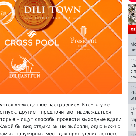
ЛЕ
08.
Mo
по
08.
ID
с 
сп
08.
Id
St
руется «чемоданное настроение». Кто-то уже
08.
тпуск, другие – предпочитают наслаждаться
Я 
оторые – ищут способы провести выходные вдали
сп
Л
 Какой бы вид отдыха вы ни выбрали, одно можно
 самых популярных мест для проведения летнего
07.