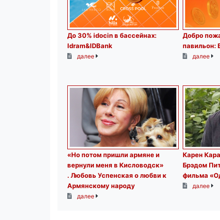
До 30% idocin в бассейнах:
Добро пожа
Idram&IDBank
павильон: 
далее
далее
«Но потом пришли армяне и
Карен Кара
вернули меня в Кисловодск»
Брэдом Пи
. Любовь Успенская о любви к
фильма «О
Армянскому народу
далее
далее