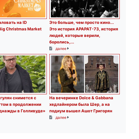
ловать на ID
Это больше, чем просто кино.․․
Big Christmas Market
Это история АРАРАТ-73, история
людей, которые верили,
боролись,...
далее
гулян снимется с
На вечеринке Dolce & Gabbana
ттом в продолжении
хедлайнером была Шер, а на
днажды в Голливуде»
подиум вышел Ашот Григорян
далее