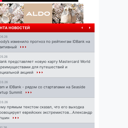
НТА НОВОСТЕЙ
06.26
ody’s изменило прогноз по рейтингам IDBank на
зитивный
05.26
Bank представляет новую карту Mastercard World
преимуществами для путешествий и
ециальной акцией
03.26
ram и IDBank - рядом со стартапами на Seaside
artup Summit
03.26
ему прямым текстом сказал, что его выходка
ровоцирует еврейских экстремистов...Александр
апшин
31.26