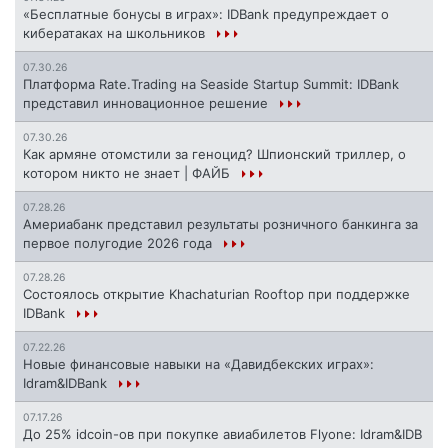
«Бесплатные бонусы в играх»: IDBank предупреждает о
кибератаках на школьников
07.30.26
Платформа Rate.Trading на Seaside Startup Summit: IDBank
представил инновационное решение
07.30.26
Как армяне отомстили за геноцид? Шпионский триллер, о
котором никто не знает | ФАЙБ
07.28.26
Америабанк представил результаты розничного банкинга за
первое полугодие 2026 года
07.28.26
Состоялось открытие Khachaturian Rooftop при поддержке
IDBank
07.22.26
Новые финансовые навыки на «Давидбекских играх»:
Idram&IDBank
07.17.26
До 25% idcoin-ов при покупке авиабилетов Flyone: Idram&IDB