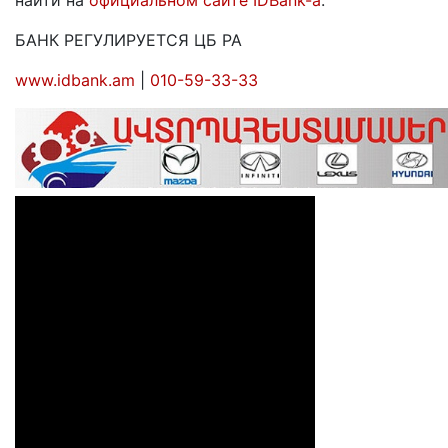
найти на
официальном сайте IDBank-а
.
БАНК РЕГУЛИРУЕТСЯ ЦБ РА
www.idbank.am
|
010-59-33-33