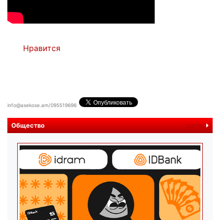
Нравится
info@asekose.am/095519696
Общество
далее