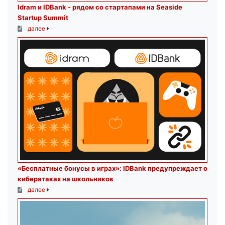
Idram и IDBank - рядом со стартапами на Seaside
Startup Summit
далее
«Бесплатные бонусы в играх»: IDBank предупреждает о
кибератаках на школьников
далее