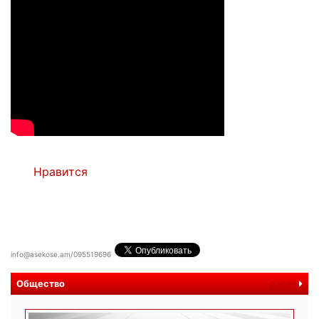
Нравится
info@asekose.am/095519696
Общество
далее