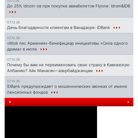
07.17.26
До 25% idcoin-ов при покупке авиабилетов Flyone: Idram&IDB
07.13.26
День благодарности клиентам в Ванадзоре: IDBank
07.10.26
«Мой лес Армения»-бенефициар инициативы «Сила одного
драма» в июле
07.10.26
Почему бы вам не переименовать свою страну в Кавказскую
Албанию? Айк Манасян—азербайджанцам
07.10.26
IDBank предупреждает о мошеннических звонках от имени
пенсионных фондов