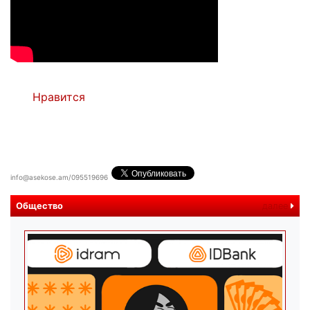
Нравится
info@asekose.am/095519696
Общество
далее