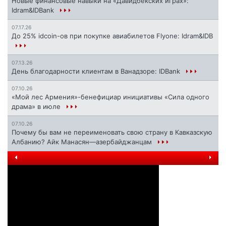
Новые финансовые навыки на «Давидбекских играх»:
Idram&IDBank
07.17.26
До 25% idcoin-ов при покупке авиабилетов Flyone: Idram&IDB
07.13.26
День благодарности клиентам в Ванадзоре: IDBank
07.10.26
«Мой лес Армения»-бенефициар инициативы «Сила одного
драма» в июле
07.10.26
Почему бы вам не переименовать свою страну в Кавказскую
Албанию? Айк Манасян—азербайджанцам