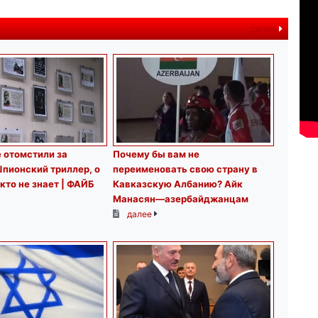
далее
 отомстили за
Почему бы вам не
пионский триллер, о
переименовать свою страну в
кто не знает | ФАЙБ
Кавказскую Албанию? Айк
Манасян—азербайджанцам
далее