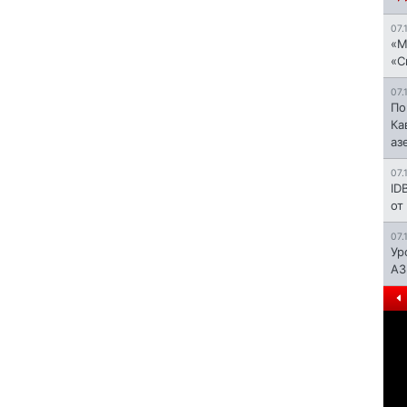
07.
«М
«С
07.
По
Ка
аз
07.
ID
от
07.
Ур
АЗ