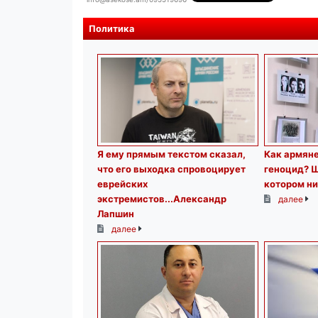
Политика
Я ему прямым текстом сказал,
Как армяне
что его выходка спровоцирует
геноцид? Ш
еврейских
котором ни
экстремистов...Александр
далее
Лапшин
далее