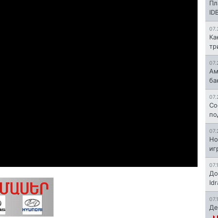
Пл
ID
07.
Ка
тр
07.
Ам
ба
07.
Со
по
07.
Но
иг
07.
До
Id
07.
Де