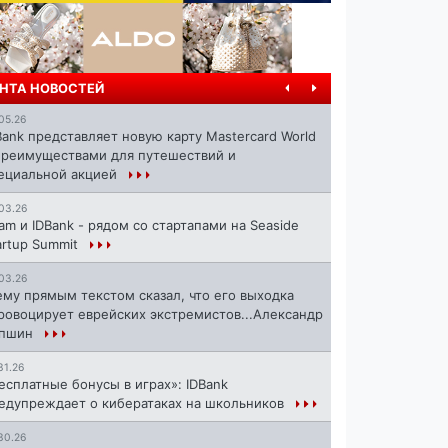
НТА НОВОСТЕЙ
05.26
Bank представляет новую карту Mastercard World
преимуществами для путешествий и
ециальной акцией
03.26
ram и IDBank - рядом со стартапами на Seaside
artup Summit
03.26
ему прямым текстом сказал, что его выходка
ровоцирует еврейских экстремистов...Александр
апшин
31.26
есплатные бонусы в играх»: IDBank
едупреждает о кибератаках на школьников
30.26