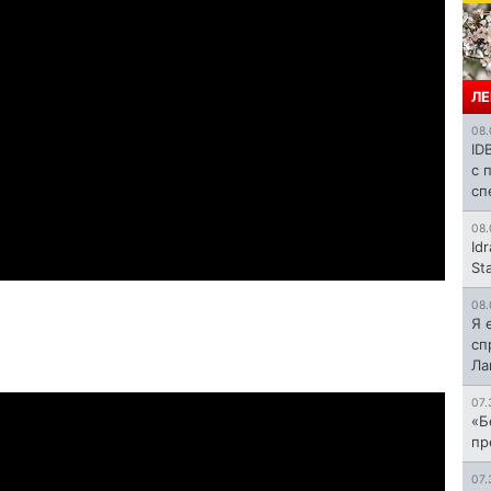
ЛЕ
08.
ID
с 
сп
08.
Id
St
08.
Я 
сп
Л
07.
«Б
пр
07.