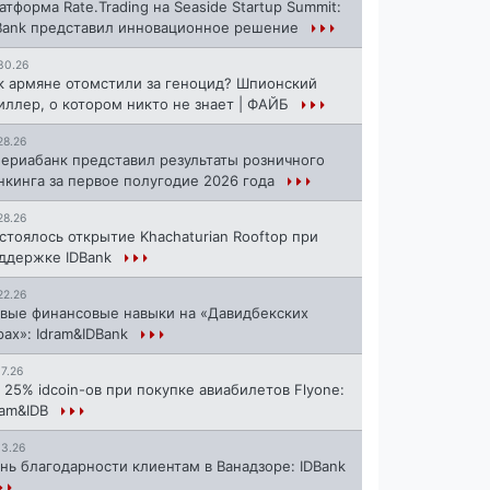
атформа Rate.Trading на Seaside Startup Summit:
Bank представил инновационное решение
30.26
к армяне отомстили за геноцид? Шпионский
иллер, о котором никто не знает | ФАЙБ
28.26
ериабанк представил результаты розничного
нкинга за первое полугодие 2026 года
28.26
стоялось открытие Khachaturian Rooftop при
ддержке IDBank
22.26
вые финансовые навыки на «Давидбекских
рах»: Idram&IDBank
17.26
 25% idcoin-ов при покупке авиабилетов Flyone:
ram&IDB
13.26
нь благодарности клиентам в Ванадзоре: IDBank