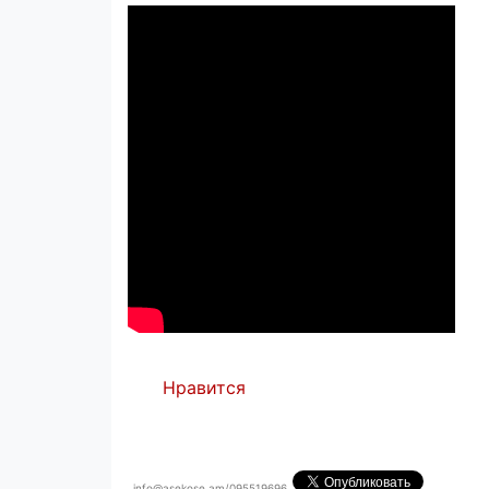
Нравится
info@asekose.am/095519696