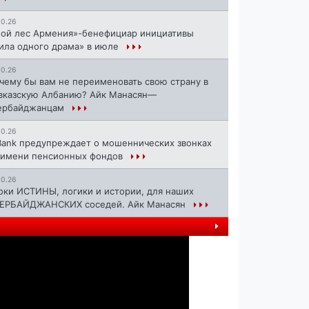
10.26
ой лес Армения»-бенефициар инициативы
ила одного драма» в июле
10.26
чему бы вам не переименовать свою страну в
вказскую Албанию? Айк Манасян—
ербайджанцам
10.26
Bank предупреждает о мошеннических звонках
 имени пенсионных фондов
10.26
оки ИСТИНЫ, логики и истории, для наших
ЕРБАЙДЖАНСКИХ соседей. Айк Манасян