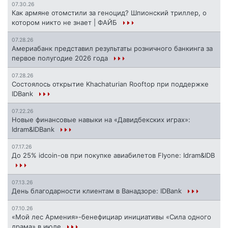
07.30.26
Как армяне отомстили за геноцид? Шпионский триллер, о
котором никто не знает | ФАЙБ
07.28.26
Америабанк представил результаты розничного банкинга за
первое полугодие 2026 года
07.28.26
Состоялось открытие Khachaturian Rooftop при поддержке
IDBank
07.22.26
Новые финансовые навыки на «Давидбекских играх»:
Idram&IDBank
07.17.26
До 25% idcoin-ов при покупке авиабилетов Flyone: Idram&IDB
07.13.26
День благодарности клиентам в Ванадзоре: IDBank
07.10.26
«Мой лес Армения»-бенефициар инициативы «Сила одного
драма» в июле