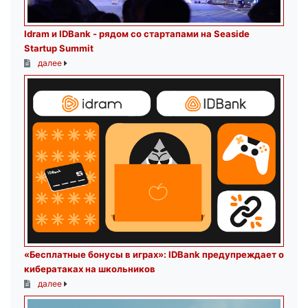
Idram и IDBank - рядом со стартапами на Seaside
Startup Summit
далее
«Бесплатные бонусы в играх»: IDBank предупреждает о
кибератаках на школьников
далее