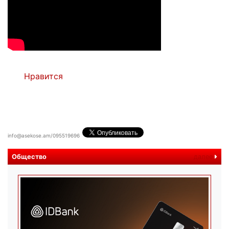
Нравится
info@asekose.am/095519696
Общество
далее