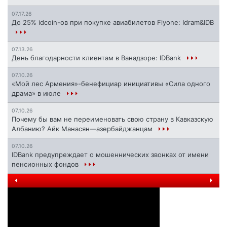
07.17.26
До 25% idcoin-ов при покупке авиабилетов Flyone: Idram&IDB
07.13.26
День благодарности клиентам в Ванадзоре: IDBank
07.10.26
«Мой лес Армения»-бенефициар инициативы «Сила одного
драма» в июле
07.10.26
Почему бы вам не переименовать свою страну в Кавказскую
Албанию? Айк Манасян—азербайджанцам
07.10.26
IDBank предупреждает о мошеннических звонках от имени
пенсионных фондов