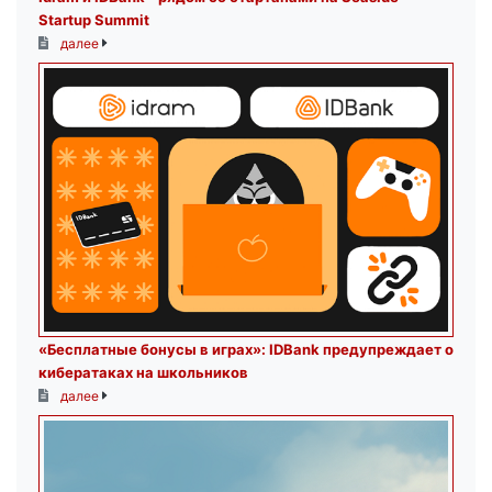
Startup Summit
далее
«Бесплатные бонусы в играх»: IDBank предупреждает о
кибератаках на школьников
далее