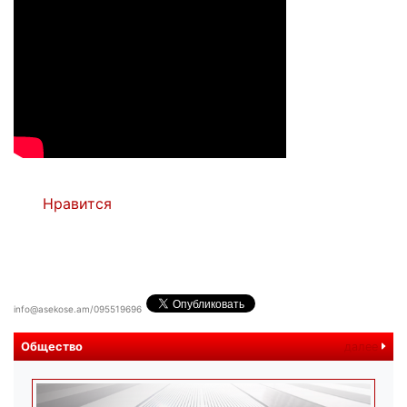
Нравится
info@asekose.am/095519696
Общество
далее