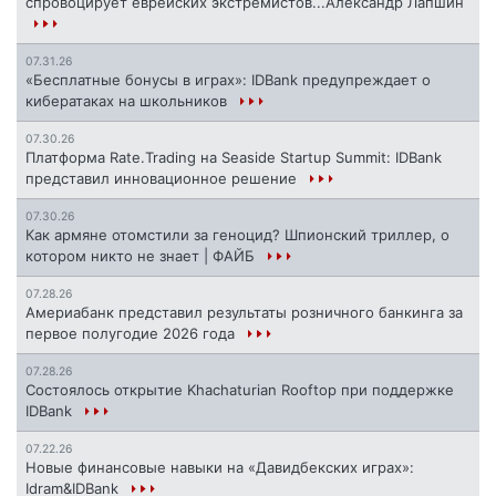
спровоцирует еврейских экстремистов...Александр Лапшин
07.31.26
«Бесплатные бонусы в играх»: IDBank предупреждает о
кибератаках на школьников
07.30.26
Платформа Rate.Trading на Seaside Startup Summit: IDBank
представил инновационное решение
07.30.26
Как армяне отомстили за геноцид? Шпионский триллер, о
котором никто не знает | ФАЙБ
07.28.26
Америабанк представил результаты розничного банкинга за
первое полугодие 2026 года
07.28.26
Состоялось открытие Khachaturian Rooftop при поддержке
IDBank
07.22.26
Новые финансовые навыки на «Давидбекских играх»:
Idram&IDBank