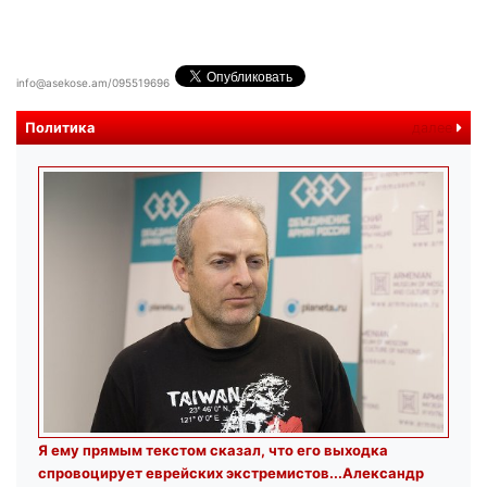
info@asekose.am/095519696
Политика
далее
Я ему прямым текстом сказал, что его выходка
спровоцирует еврейских экстремистов...Александр