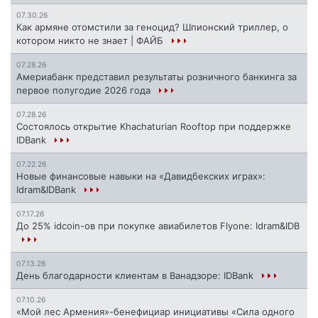
07.30.26
Как армяне отомстили за геноцид? Шпионский триллер, о
котором никто не знает | ФАЙБ
07.28.26
Америабанк представил результаты розничного банкинга за
первое полугодие 2026 года
07.28.26
Состоялось открытие Khachaturian Rooftop при поддержке
IDBank
07.22.26
Новые финансовые навыки на «Давидбекских играх»:
Idram&IDBank
07.17.26
До 25% idcoin-ов при покупке авиабилетов Flyone: Idram&IDB
07.13.26
День благодарности клиентам в Ванадзоре: IDBank
07.10.26
«Мой лес Армения»-бенефициар инициативы «Сила одного