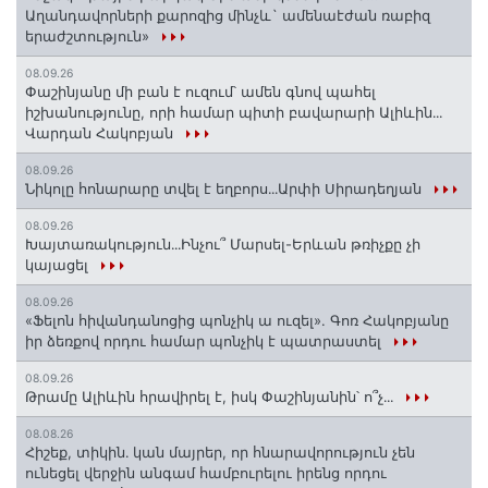
Աղանդավորների քարոզից մինչև` ամենաէժան ռաբիզ
երաժշտություն»
08.09.26
Փաշինյանը մի բան է ուզում՝ ամեն գնով պահել
իշխանությունը, որի համար պիտի բավարարի Ալիևին․․․
Վարդան Հակոբյան
08.09.26
Նիկոլը հոնարարը տվել է եղբորս․․․Արփի Սիրադեղյան
08.09.26
Խայտառակություն․․․Ինչու՞ Մարսել-Երևան թռիչքը չի
կայացել
08.09.26
«Ֆելոն հիվանդանոցից պոնչիկ ա ուզել». Գոռ Հակոբյանը
իր ձեռքով որդու համար պոնչիկ է պատրաստել
08.09.26
Թրամը Ալիևին հրավիրել է, իսկ Փաշինյանին՝ ո՞չ․․․
08.08.26
Հիշեք, տիկին․ կան մայրեր, որ հնարավորություն չեն
ունեցել վերջին անգամ համբուրելու իրենց որդու