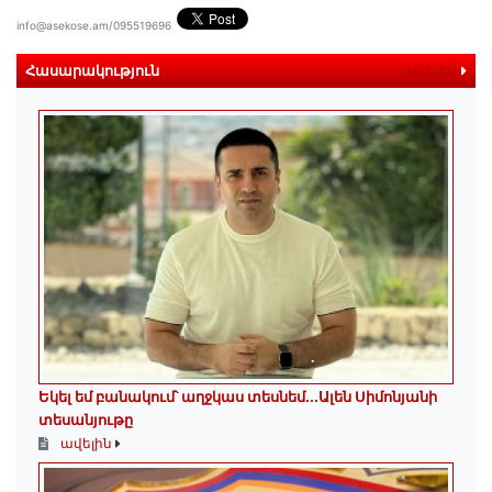
info@asekose.am/095519696
Հասարակություն
ավելին
Եկել եմ բանակում՝ աղջկաս տեսնեմ․․․Ալեն Սիմոնյանի
տեսանյութը
ավելին