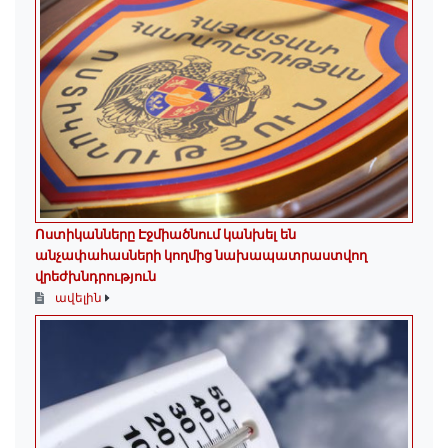
Ոստիկանները Էջմիածնում կանխել են
անչափահասների կողմից նախապատրաստվող
վրեժխնդրություն
ավելին