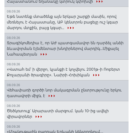
Հայաստանում եղանակը կտրուկ կփոխվի
08.09.26
Եթե նստենք մտածենք այն երկար շարքի մասին, որով
մեռնելու է Հայաստանը, ԱԲ կենտրոն բացելը ուշ կգար
մարդու մտքին, բայց կգար․․․
08.09.26
Տրագիկոմեդիա է, որ ԱԺ պատգամավոր են դարձել անձի
ձևավորման էլեմենտար խնդիրներով մարդիկ․․․Միքայել
Նահապետյան
08.09.26
«Վստահ եմ՝ ի վերջո, կյանքի է կոչվելու 2001թ-ի Ռոբերտ
Քոչարյանի ծրագիրը». Նաիրի Հոխիկյան
08.09.26
Վեհափառի գործի նոր մակագրման ընտրությունը երկու
դատավորի միջև է
08.09.26
Ծեծկռտուք՝ Արարատի մարզում. կան 10-ից ավելի
վիրավորներ
08.09.26
«Մշակութային բարդակ Երևանի կենտրոնում...