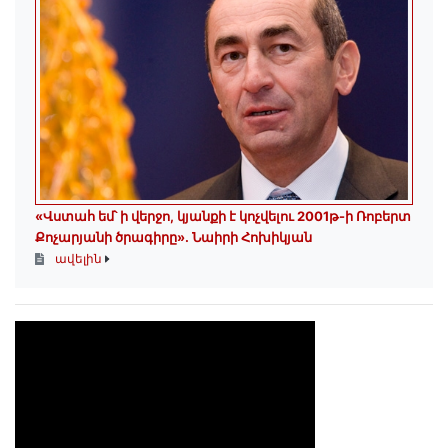
«Վստահ եմ՝ ի վերջո, կյանքի է կոչվելու 2001թ-ի Ռոբերտ
Քոչարյանի ծրագիրը». Նաիրի Հոխիկյան
ավելին