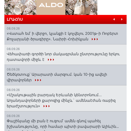
ԼՐԱՀՈՍ
08.09.26
«Վստահ եմ՝ ի վերջո, կյանքի է կոչվելու 2001թ-ի Ռոբերտ
Քոչարյանի ծրագիրը». Նաիրի Հոխիկյան
08.09.26
Վեհափառի գործի նոր մակագրման ընտրությունը երկու
դատավորի միջև է
08.09.26
Ծեծկռտուք՝ Արարատի մարզում. կան 10-ից ավելի
վիրավորներ
08.09.26
«Մշակութային բարդակ Երևանի կենտրոնում...
Աղանդավորների քարոզից մինչև` ամենաէժան ռաբիզ
երաժշտություն»
08.09.26
Փաշինյանը մի բան է ուզում՝ ամեն գնով պահել
իշխանությունը, որի համար պիտի բավարարի Ալիևին․․․