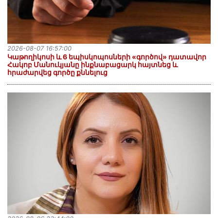
2026-08-07 16:57:00
️Կաթողիկոսի և 6 եպիսկոպոսների «գործով» դատավոր
Հակոբ Մանուկյանը ինքնաբացարկ հայտնեց և
հրաժարվեց գործը քննելուց