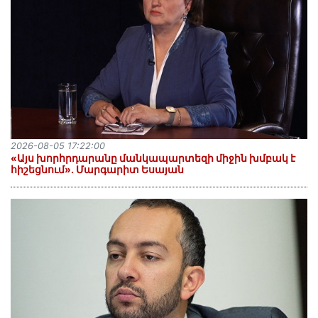
2026-08-05 17:22:00
«Այս խորհրդարանը մանկապարտեզի միջին խմբակ է
հիշեցնում»․ Մարգարիտ Եսայան