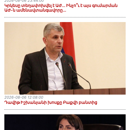
2026-08-06 23:44:00
Կրկեսը տեղափոխվել է ԱԺ... Ինչո՞ւ է այս գումարման
ԱԺ-ն ամենավտանգավորը...
2026-08-06 12:08:00
Դավիթ Իշխանյանի խոսքը Բաքվի բանտից