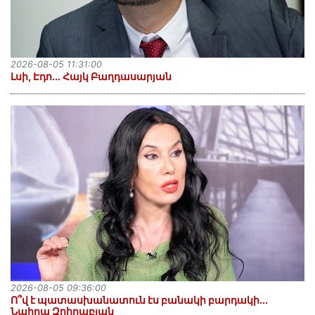
2026-08-05 11:31:00
Լսի, Էդո․․․ Հայկ Բաղդասարյան
2026-08-05 09:36:00
Ո՞վ է պատասխանատուն էս բանակի բարդակի․․․
Նաիրա Զոհրաբյան