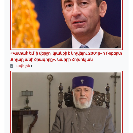
«Վստահ եմ՝ ի վերջո, կյանքի է կոչվելու 2001թ-ի Ռոբերտ
Քոչարյանի ծրագիրը». Նաիրի Հոխիկյան
ավելին