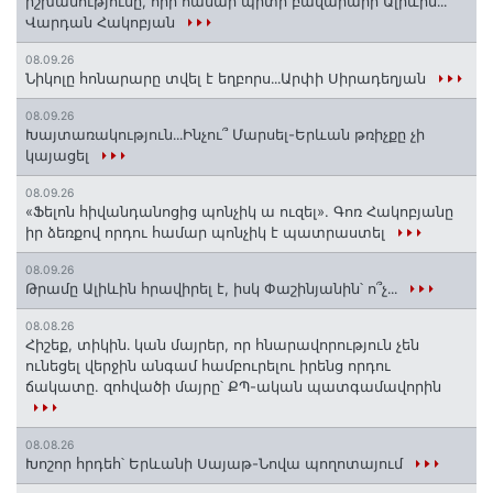
իշխանությունը, որի համար պիտի բավարարի Ալիևին․․․
Վարդան Հակոբյան
08.09.26
Նիկոլը հոնարարը տվել է եղբորս․․․Արփի Սիրադեղյան
08.09.26
Խայտառակություն․․․Ինչու՞ Մարսել-Երևան թռիչքը չի
կայացել
08.09.26
«Ֆելոն հիվանդանոցից պոնչիկ ա ուզել». Գոռ Հակոբյանը
իր ձեռքով որդու համար պոնչիկ է պատրաստել
08.09.26
Թրամը Ալիևին հրավիրել է, իսկ Փաշինյանին՝ ո՞չ․․․
08.08.26
Հիշեք, տիկին․ կան մայրեր, որ հնարավորություն չեն
ունեցել վերջին անգամ համբուրելու իրենց որդու
ճակատը. զոհվածի մայրը՝ ՔՊ-ական պատգամավորին
08.08.26
Խոշոր հրդեհ՝ Երևանի Սայաթ-Նովա պողոտայում