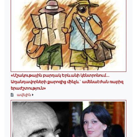
«Մշակութային բարդակ Երևանի կենտրոնում...
Աղանդավորների քարոզից մինչև` ամենաէժան ռաբիզ
երաժշտություն»
ավելին