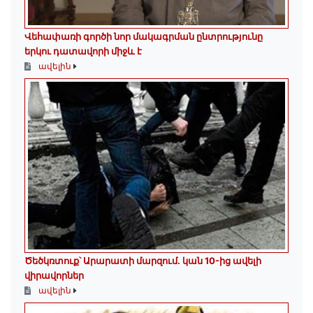
Վեհափառի գործի նոր մակագրման ընտրությունը
երկու դատավորի միջև է
ավելին
Ծեծկռտուք՝ Արարատի մարզում. կան 10-ից ավելի
վիրավորներ
ավելին