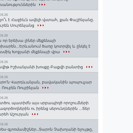
խանություններին
06.26
չո՞ւ է Հաջիևն ավելի վստահ, քան Փաշինյանը․
ւրեն Սուրենյանց
06.26
 որ երեխա լիներ մեքենայի
խարեն...Երևանում ծառը կոտրվել և ընկել է
սմիկ Խոջյանի մեքենայի վրա
06.26
վիթ Իշխանյանի խոսքը Բաքվի բանտից
06.26
րո'ն Վարդևանյան, բավականին պոպուլյար
. Ռուբեն Ռուբինյան
06.26
տծու պատիժն այս սրբապիղծ որոշումների
ագործողներին ու իրենց սերունդներին ...Տեր
րեհ Աշուրյան
06.26
ես-գյոռմամիշներ․․․Տարոն Չախոյանի ելույթը,