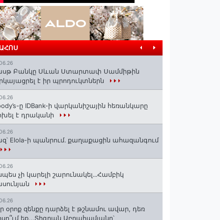
ՐԱՀՈՍ
06.26
ասթ Բանկը Սևան Ստարտափ Սամմիթին
րկայացրել է իր պրոդուկտներն
06.26
ody’s-ը IDBank-ի վարկանիշային հեռանկարը
խել է դրականի
06.26
զ՝ Elola-ի պանրում․ քաղաքացին ահազանգում
06.26
սպես չի կարելի շարունակել․․․Համբիկ
ասունյան
06.26
ր օրոք զենքը դարձել է թշնամու ավար, դեռ
սո՞ւմ եք...Տիգրան Աբրահամյանը՝