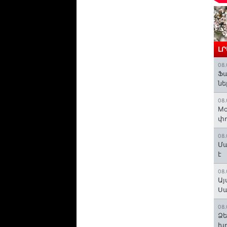
Լ
08.
Ֆ
նե
08.
Mo
փո
08.
Մա
է
08.
Այ
Ս
08.
Ձե
խո