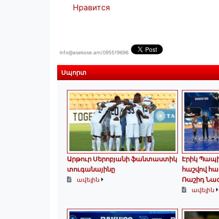
Нравится
info@asekose.am/095519696
Սպորտ
Արթուր Սերոբյանի ֆանտաստիկ
Էրիկ Պապի
տուգանայինը
հաշվով հա
Ռաշիդ Նա
ավելին
ավելին