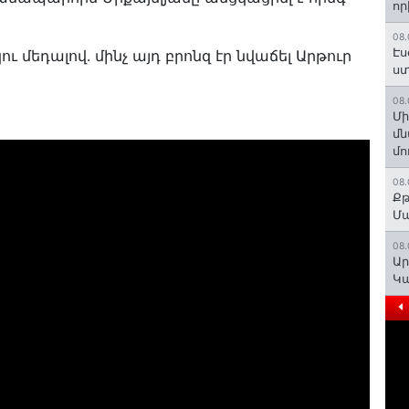
որ
08.
Էս
մեդալով․ մինչ այդ բրոնզ էր նվաճել Արթուր
ստ
08.
Մի
մն
մո
08.
Քթ
Մ
08.
Ար
Կա