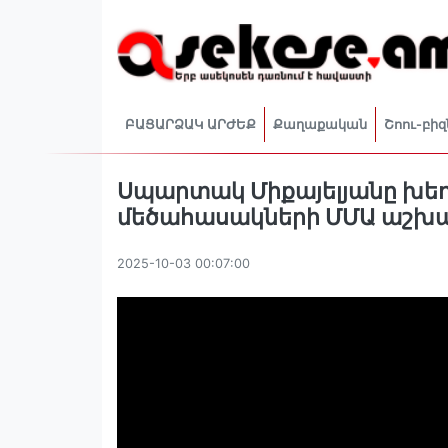
ԲԱՑԱՐՁԱԿ ԱՐԺԵՔ
Քաղաքական
Շոու-բիզ
Սպարտակ Միքայելյանը խեղ
մեծահասակների ՄՄԱ աշխա
2025-10-03 00:07:00