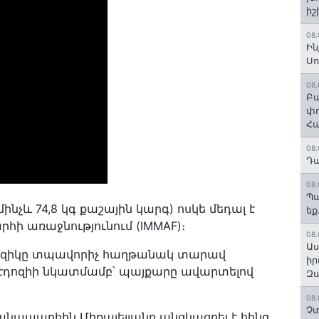
իշ
08.
Ին
Սո
08.
Բա
փո
Հա
08.
Դա
08.
Պա
մինչև 74,8 կգ քաշային կարգ) ոսկե մեդալ է
եք
րհի առաջնությունում (IMMAF)։
08.
Աս
րզիկը տպավորիչ հաղթանակ տարավ
իր
 Էդոզիի նկատմամբ՝ պայքարը ավարտելով
Զա
08.
Չտ
նապարհին Միքայելյանը անցկացրել է հինգ