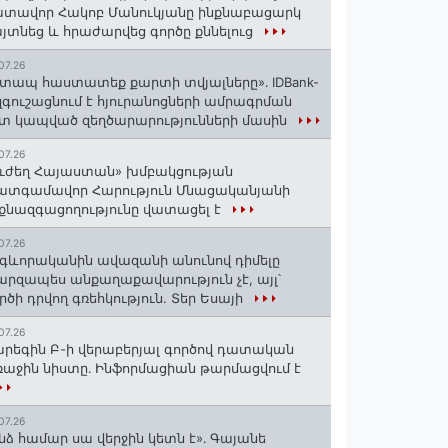
տավոր Հակոբ Մանուկյանը ինքնաբացարկ
յտնեց և հրաժարվեց գործը քննելուց
07.26
տապ հաստատեք քարտի տվյալները»․ IDBank-
զգուշացնում է հյուրանոցների ամրագրման
տ կապված զեղծարարությունների մասին
07.26
ւժեղ Հայաստան» խմբակցության
ատգամավոր Հարություն Մնացականյանի
քնազգացողությունը վատացել է
07.26
գևորականին ավազանի անունով դիմելը
րզապես անքաղաքավարություն չէ, այլ՝
րծի դրվող գռեհկություն. Տեր Եսայի
07.26
րեգին Բ-ի վերաբերյալ գործով դատական
աջին նիստը․ Ինֆորմացիան թարմացվում է
07.26
նձ համար սա վերջին կետն է»․ Գայանե