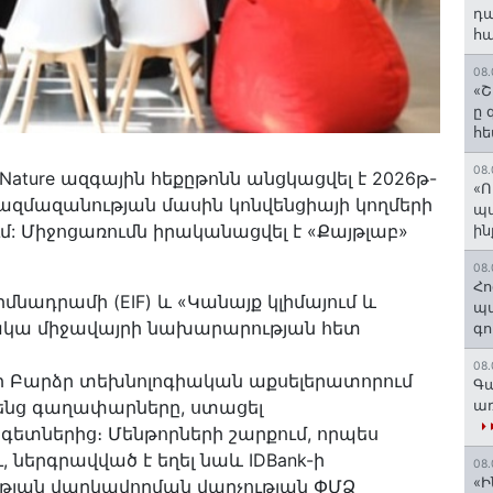
դա
հա
08.
«Շ
ը 
հե
08.
 for Nature ազգային հեքըթոնն անցկացվել է 2026թ-
«Ո
ազմազանության մասին կոնվենցիայի կողմերի
պ
ւմ: Միջոցառումն իրականացվել է «Քայթլաբ»
ին
08.
Հո
մնադրամի (EIF) և «Կանայք կլիմայում և
պա
րջակա միջավայրի նախարարության հետ
գո
08.
ի Բարձր տեխնոլոգիական աքսելերատորում
Գա
առ
րենց գաղափարները, ստացել
գետներից։ Մենթորների շարքում, որպես
ներգրավված է եղել նաև IDBank-ի
08.
«Ի
ւթյան վարկավորման վարչության ՓՄՁ