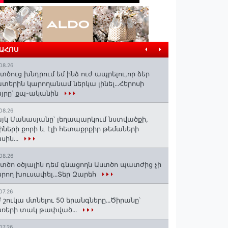
ՐԱՀՈՍ
08.26
տծուց խնդրում եմ ինձ ուժ ապրելու,որ ձեր
տերին կարողանամ ներկա լինել․․․Հերոսի
յրը՝ քպ-ականին
08.26
յկ Մանասյանը՝ լեղապարկում նստվածքի,
իների քորի և էլի հետաքրքիր թեմաների
սին․․․
08.26
տծո օծյալին դեմ գնացողն Աստծո պատժից չի
րող խուսափել․․․Տեր Զարեհ
07.26
 շուկա մտնելու 50 երանգները․․․Ծիրանը՝
ռերի տակ թափված․․․
07.26