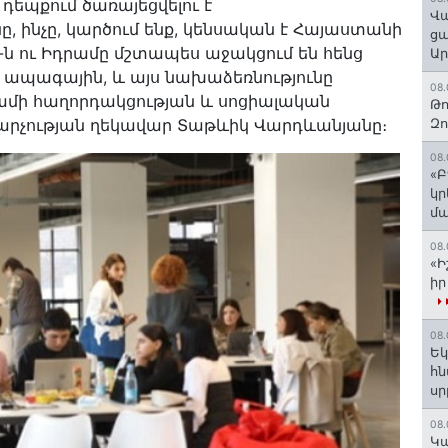
եպքում ծառայեցվելու է
Վա
ինչը, կարծում ենք, կենսական է Հայաստանի
ցա
-ն ու Իդրամը մշտապես աջակցում են հենց
Ա
ն ապագային, և այս նախաձեռնությունը
08.
դրամի հաղորդակցության և սոցիալական
Թո
րչության ղեկավար Տաթևիկ Վարդևանյանը։
Զ
08.
«Բ
կր
մա
08.
«Ի
իր
08.
Եկ
հն
ս
08.
️Կ