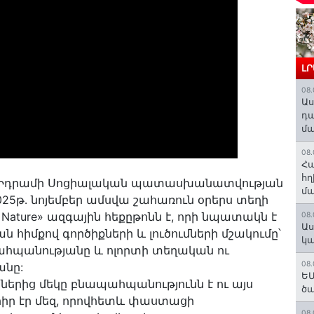
Լ
08.
Աս
դա
մա
08.
Հա
հղ
-ի և Իդրամի Սոցիալական պատասխանատվության
մա
25թ․ նոյեմբեր ամսվա շահառուն օրերս տեղի
 for Nature» ազգային հեքըթոնն է, որի նպատակն է
08.
Աս
հիմքով գործիքների և լուծումների մշակումը՝
կա
հպանությանը և ոլորտի տեղական ու
08.
անը:
ԵՄ
ններից մեկը բնապահպանությունն է ու այս
ծա
իր էր մեզ, որովհետև փաստացի
08.