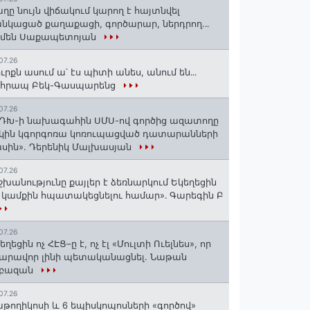
ղը նույն վիճակում կարող է հայտնվել
նկացած քաղաքացի, գործարար, ներդրող.․․
րմեն Սաքապետոյան
07.26
ւրքն ասում ա՝ էս պիտի անես, անում են․․․
ոհրապ Բեկ-Գասպարենց
07.26
ԴԽ-ի նախագահին ՍՄՍ-ով գործից ազատողը
կին կգորգոռա կոռուպացված դատարանների
սին». Դերենիկ Մալխասյան
07.26
շխանությունը քայլեր է ձեռնարկում Եկեղեցին
 կամքին հպատակեցնելու համար»․ Գարեգին Բ
07.26
եղեցին ոչ ՀԷՑ–ը է, ոչ էլ «Մուլտի Ուելնես», որ
արավոր լինի պետականացնել. Նաթան
րբազան
07.26
աթողիկոսի և 6 եպիսկոպոսների «գործով»