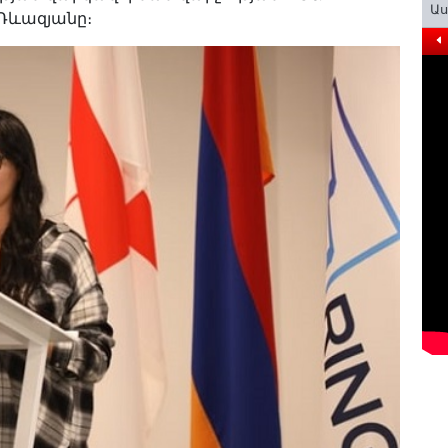
Ա
Ռևազյանը։