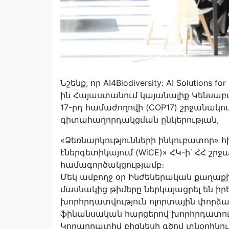
Նշենք, որ AI4Biodiversity: AI Solutions
ին Հայաստանում կայանալիք Կենսաբ
17-րդ համաժողովի (COP17) շրջանակո
գիտահաղորդակցման ընկերության,
«Ձեռնարկությունների ինկուբատոր» հի
էներգետիկայում (WiCE)» ՀԿ-ի՝ ՀՀ շ
համագործակցությամբ։
Մեկ ամբողջ օր Ինժեներական քաղաք
մասնակից թիմերը ներկայացրել են ի
խորհրդատվություն ոլորտային փորձա
ֆինանսական հարցերով խորհրդատու, 
Կորպորատիվ բիզնեսի գծով տնօրինո