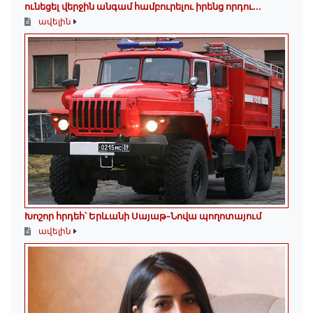
ունեցել վերջին անգամ համբուրելու իրենց որդու...
ավելին
Խոշոր հրդեհ՝ Երևանի Սայաթ-Նովա պողոտայում
ավելին