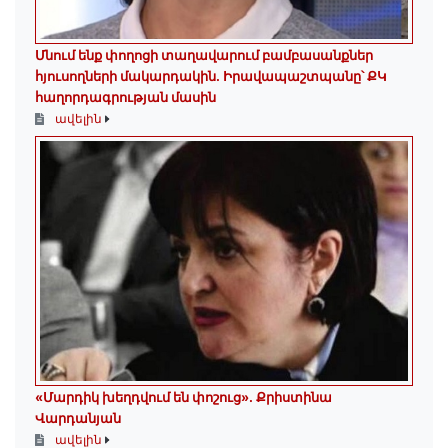
Մնում ենք փողոցի տաղավարում բամբասանքներ
հյուսողների մակարդակին․ Իրավապաշտպանը՝ ՔԿ
հաղորդագրության մասին
ավելին
«Մարդիկ խեղդվում են փոշուց»․ Քրիստինա
Վարդանյան
ավելին