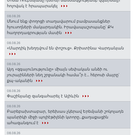
Սոնա Ռուբենյանը դստեր մասնակցությամբ զվարճալի
հոլովակ է հրապարակել
08.08.26
Մնում ենք փողոցի տաղավարում բամբասանքներ
հյուսողների մակարդակին․ Իրավապաշտպանը՝ ՔԿ
հաղորդագրության մասին
08.08.26
«Մարդիկ խեղդվում են փոշուց»․ Քրիստինա Վարդանյան
08.08.26
Այդ «զգայունությունը» միայն սեփական անձի ու
յուրայինների նեղ շրջանակի համա՞ր է․․․ հերոսի մայրը՝
քպ-ականին
08.08.26
Փաշինյանը զանգահարել է Ալիևին
08.08.26
Բարեբախտաբար, երեխաս չկերավ Երեմյանի շոկոլադե
պանրիկի միջի պոլիէթիլենի կտորը․․․քաղաքացին
ահազանգում է
08.08.26