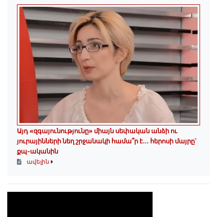
Այդ «զգայունությունը» միայն սեփական անձի ու
յուրայինների նեղ շրջանակի համա՞ր է․․․ հերոսի մայրը՝
քպ-ականին
ավելին