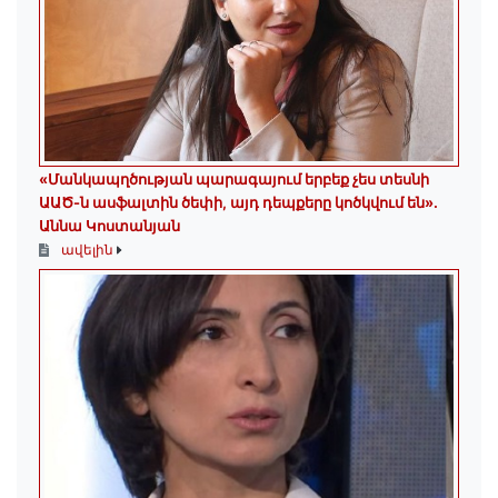
«Մանկապղծության պարագայում երբեք չես տեսնի
ԱԱԾ-ն ասֆալտին ծեփի, այդ դեպքերը կոծկվում են»․
Աննա Կոստանյան
ավելին