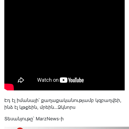
Էդ էլ իմանայի՝ քաղաքականությամբ կզբաղվեի,
ինձ էլ կթքեին, մրեին․․․Ձկնորս
Տեսանյութը՝ MarzNews-ի