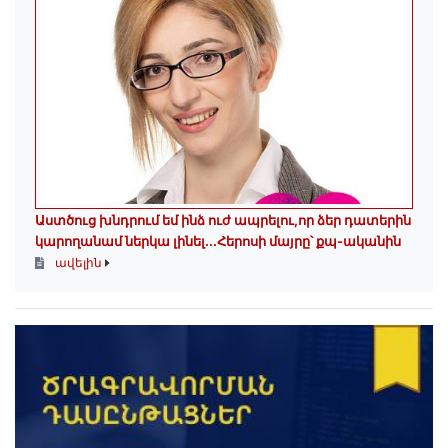
Աստծուց խնդրում եմ ինձ ուժ ապրելու,որ ձեր դատերին
կարողանամ ներկա լինել․․․Հերոսի մայրը՝ քպ-ականին
ավելին