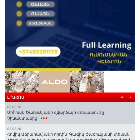
ԼՐԱՀՈՍ
08.08.26
Միհրան Ծառուկյանի զվարճալի տեսանյութը՝
Չինաստանից
08.08.26
Հովիկ Աբրահամյանի որդին՝ Գագիկ Ծառուկյանի փեսան,
ձերբակալվել է սպանություն պատվիրելու մեղադրանքով