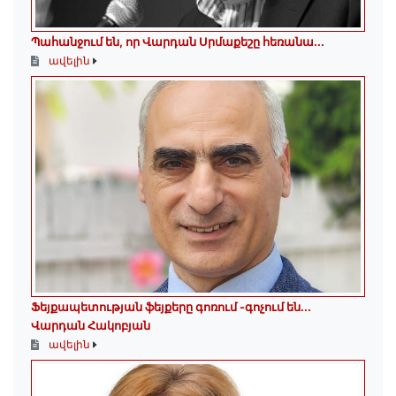
Պահանջում են, որ Վարդան Սրմաքեշը հեռանա․․․
ավելին
Ֆեյքապետության ֆեյքերը գոռում -գոչում են․․․
Վարդան Հակոբյան
ավելին