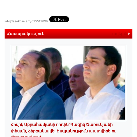
info@asekose.am/095519696
Հասարակություն
ավելին
Հովիկ Աբրահամյանի որդին՝ Գագիկ Ծառուկյանի
փեսան, ձերբակալվել է սպանություն պատվիրելու