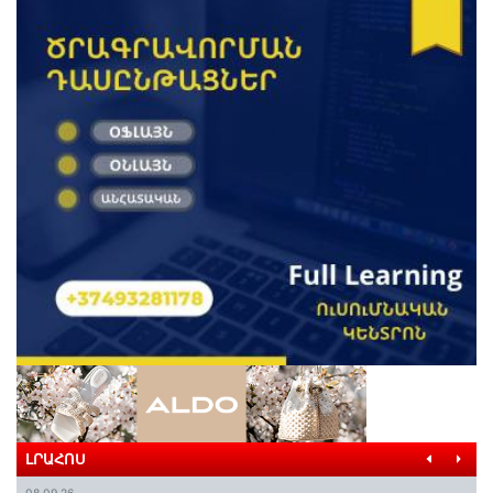
ԼՐԱՀՈՍ