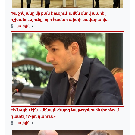
Փաշինյանը մի բան է ուզում՝ ամեն գնով պահել
իշխանությունը, որի համար պիտի բավարարի...
ավելին
«Ի՞նչպես էին Ամենայն Հայոց Կաթողիկոսին փորձում
դատել 17-րդ դարում»
ավելին