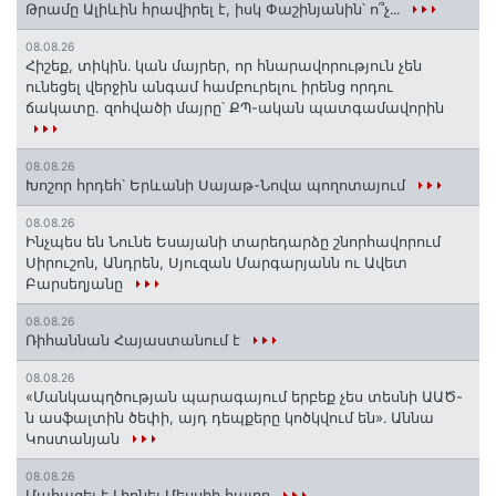
Թրամը Ալիևին հրավիրել է, իսկ Փաշինյանին՝ ո՞չ․․․
08.08.26
Հիշեք, տիկին․ կան մայրեր, որ հնարավորություն չեն
ունեցել վերջին անգամ համբուրելու իրենց որդու
ճակատը. զոհվածի մայրը՝ ՔՊ-ական պատգամավորին
08.08.26
Խոշոր հրդեհ՝ Երևանի Սայաթ-Նովա պողոտայում
08.08.26
Ինչպես են Նունե Եսայանի տարեդարձը շնորհավորում
Սիրուշոն, Անդրեն, Սյուզան Մարգարյանն ու Ավետ
Բարսեղյանը
08.08.26
Ռիհաննան Հայաստանում է
08.08.26
«Մանկապղծության պարագայում երբեք չես տեսնի ԱԱԾ-
ն ասֆալտին ծեփի, այդ դեպքերը կոծկվում են»․ Աննա
Կոստանյան
08.08.26
Մահացել է Լիոնել Մեսսիի հայրը