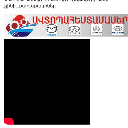
չլինի․․․քաղաքացիներ