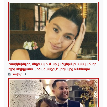
Ծաղկեփնջեր, մեքենայում արված ջերմ լուսանկարներ.
Էլիզ Մելիքյանն արձագանքել է կողակից ունենալու...
ավելին