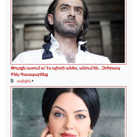
Թուրքն ասում ա՝ էս պիտի անես, անում են․․․Զոհրապ
Բեկ-Գասպարենց
ավելին