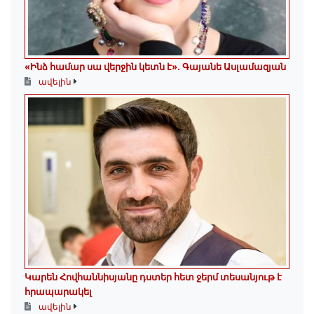
«Ինձ համար սա վերջին կետն է»․ Գայանե Ասլամազյան
ավելին
Կարեն Հովհաննիսյանը դստեր հետ ջերմ տեսանյութ է
հրապարակել
ավելին