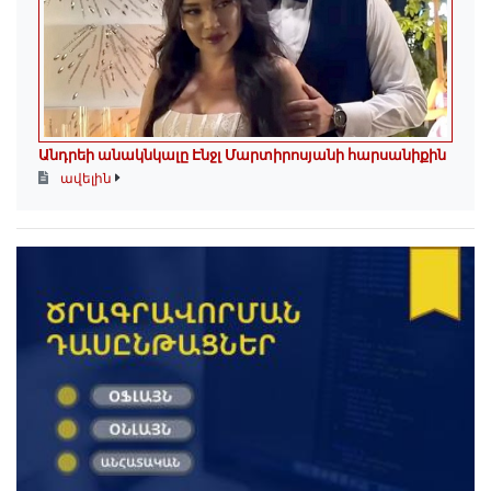
Անդրեի անակնկալը Էնջլ Մարտիրոսյանի հարսանիքին
ավելին