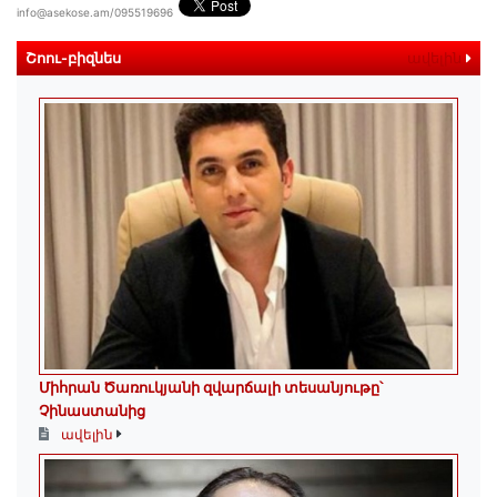
info@asekose.am/095519696
Շոու-բիզնես
ավելին
Միհրան Ծառուկյանի զվարճալի տեսանյութը՝
Չինաստանից
ավելին