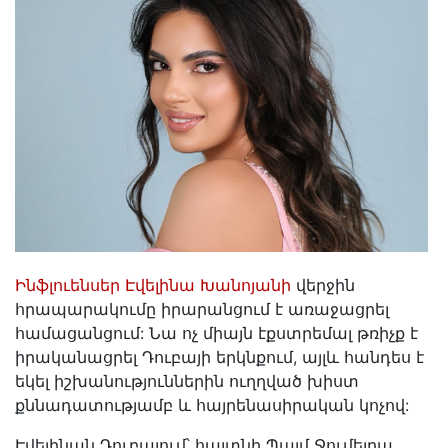
Ինֆլուենսեր Էվելինա Խանոյանի
վերջին
հրապարակումը իրարանցում է առաջացրել
համացանցում: Նա ոչ միայն էքստրեմալ թռիչք է
իրականացրել Դուբայի երկնքում, այլև հանդես է
եկել իշխանություններին ուղղված խիստ
քննադատությամբ և հայրենասիրական կոչով:
Էվելինան Դուբայում՝ հայտնի Պալմ Ջումեյրա