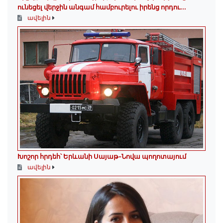
ունեցել վերջին անգամ համբուրելու իրենց որդու...
ավելին
Խոշոր հրդեհ՝ Երևանի Սայաթ-Նովա պողոտայում
ավելին