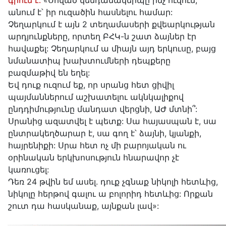
գրում է․
«Սոված կենդանակերպը ինչ ուզում,
անում է՝ իր ուզածին հասնելու համար:
Չեղարկում է այն 2 տեղամասերի քվեարկության
արդյունքները, որտեղ ԲՀԿ-ն շատ ձայներ էր
հավաքել: Չեղարկում ա միայն այդ երկուսը, բայց
նմանատիպ խախտումների դեպքերը
բազմաթիվ են եղել:
Եվ դուք ուզում եք, որ սրանց հետ ցիվիլ
պայմաններում աշխատելու ակնկալիքով
ընդդիմությունը մանդատ վերցնի, ԱԺ մտնի՞:
Սրանից ազատվել է պետք: Սա հայասպան է, սա
ընտրակեղծարար է, սա գող է՝ ձայնի, կյանքի,
հայրենիքի: Սրա հետ ոչ մի բարոյական ու
օրինական երկխոսություն հնարավոր չէ
կառուցել:
Դեռ 24 թվին եմ ասել. դուք չգնաք նիկոլի հետևից,
նիկոլը հերթով գալու ա բոլորիդ հետևից: Որքան
շուտ դա հասկանաք, այնքան լավ»: