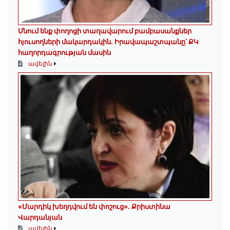
Մնում ենք փողոցի տաղավարում բամբասանքներ
հյուսողների մակարդակին․ Իրավապաշտպանը՝ ՔԿ
հաղորդագրության մասին
ավելին
«Մարդիկ խեղդվում են փոշուց»․ Քրիստինա
Վարդանյան
ավելին