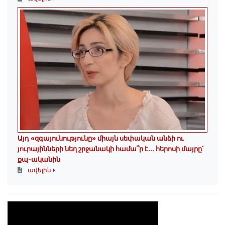
Այդ «զգայունությունը» միայն սեփական անձի ու
յուրայինների նեղ շրջանակի համա՞ր է․․․ հերոսի մայրը՝
քպ-ականին
ավելին