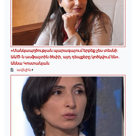
«Մանկապղծության պարագայում երբեք չես տեսնի
ԱԱԾ-ն ասֆալտին ծեփի, այդ դեպքերը կոծկվում են»․
Աննա Կոստանյան
ավելին