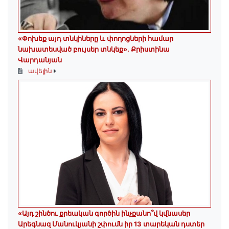
«Փոխեք այդ տնկիները և փողոցների համար
նախատեսված բույսեր տնկեք». Քրիստինա
Վարդանյան
ավելին
«Այդ շինծու քրեական գործին ինչքանո՞վ կվնասեր
Արեգնազ Մանուկյանի շփումն իր 13 տարեկան դստեր