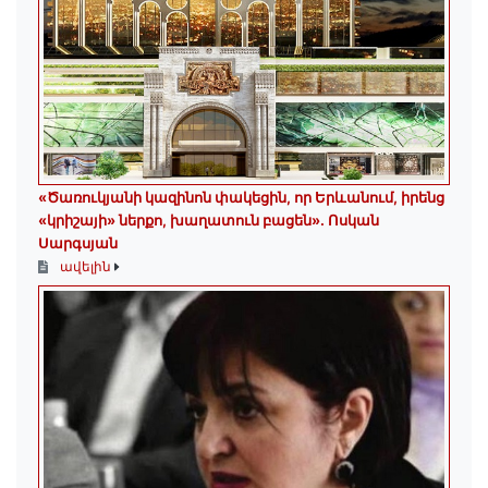
«Ծառուկյանի կազինոն փակեցին, որ Երևանում, իրենց
«կրիշայի» ներքո, խաղատուն բացեն»․ Ոսկան
Սարգսյան
ավելին