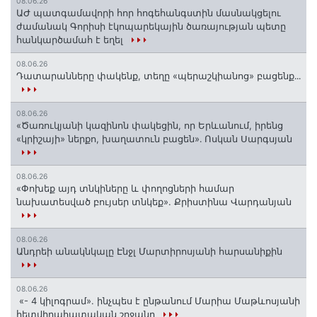
08.06.26
ԱԺ պատգամավորի հոր հոգեհանգստին մասնակցելու
ժամանակ Գորիսի էկոպարեկային ծառայության պետը
հանկարծամահ է եղել
08.06.26
Դատարանները փակենք, տեղը «պերաշկիանոց» բացենք․․․
08.06.26
«Ծառուկյանի կազինոն փակեցին, որ Երևանում, իրենց
«կրիշայի» ներքո, խաղատուն բացեն»․ Ոսկան Սարգսյան
08.06.26
«Փոխեք այդ տնկիները և փողոցների համար
նախատեսված բույսեր տնկեք». Քրիստինա Վարդանյան
08.06.26
Անդրեի անակնկալը Էնջլ Մարտիրոսյանի հարսանիքին
08.06.26
«- 4 կիլոգրամ». ինչպես է ընթանում Մարիա Մաթևոսյանի
հետվիրահատական շրջանը