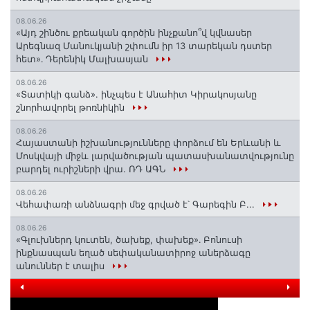
08.06.26
«Այդ շինծու քրեական գործին ինչքանո՞վ կվնասեր
Արեգնազ Մանուկյանի շփումն իր 13 տարեկան դստեր
հետ»․ Դերենիկ Մալխասյան
08.06.26
«Տատիկի գանձ». ինչպես է Անահիտ Կիրակոսյանը
շնորհավորել թոռնիկին
08.06.26
Հայաստանի իշխանությունները փորձում են Երևանի և
Մոսկվայի միջև լարվածության պատասխանատվությունը
բարդել ուրիշների վրա. ՌԴ ԱԳՆ
08.06.26
Վեհափառի անձնագրի մեջ գրված է՝ Գարեգին Բ...
08.06.26
«Գլուխներդ կուտեն, ծախեք, փախեք»․ Բոնուսի
ինքնասպան եղած սեփականատիրոջ աներձագը
անուններ է տալիս