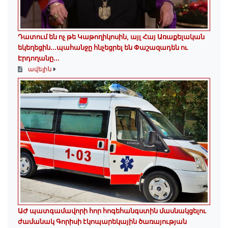
Դատում են ոչ թե Կաթողիկոսին, այլ Հայ Առաքելական
եկեղեցին․․․պահանջը հնչեցրել են Փաշազադեն ու
Էրդողանը․․․
ավելին
ԱԺ պատգամավորի հոր հոգեհանգստին մասնակցելու
ժամանակ Գորիսի էկոպարեկային ծառայության