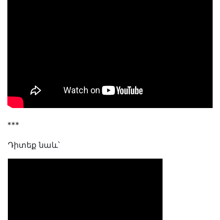
***
Դիտեք նաև՝