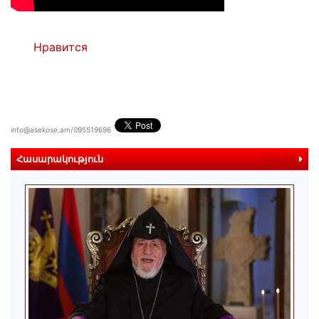
Нравится
info@asekose.am/095519696
Հասարակություն
ավելին