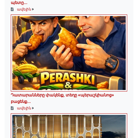
պետը...
ավելին
Դատարանները փակենք, տեղը «պերաշկիանոց»
բացենք․․․
ավելին