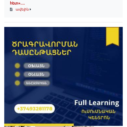
հետ»․...
ավելին