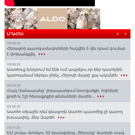
ԼՐԱՀՈՍ
08.08.26
Հեռացող պատգամավորների հաշվին 5 մլն դրամ գումար
է փոխանցվել
08.08.26
Աստծուց խնդրում եմ ինձ ուժ ապրելու,որ ձեր դատերին
կարողանամ ներկա լինել․․․Հերոսի մայրը՝ քպ-ականին
08.08.26
Հայկ Մանասյանը՝ լեղապարկում նստվածքի, հղիների
քորի և էլի հետաքրքիր թեմաների մասին․․․
08.08.26
Աստծո օծյալին դեմ գնացողն Աստծո պատժից չի կարող
խուսափել․․․Տեր Զարեհ
08.07.26
ԵՄ շուկա մտնելու 50 երանգները․․․Ծիրանը՝ ծառերի տակ