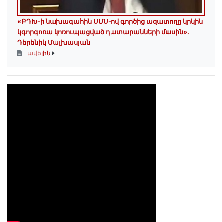
«ԲԴԽ-ի նախագահին ՍՄՍ-ով գործից ազատողը կրկին
կգորգոռա կոռուպացված դատարանների մասին».
Դերենիկ Մալխասյան
ավելին