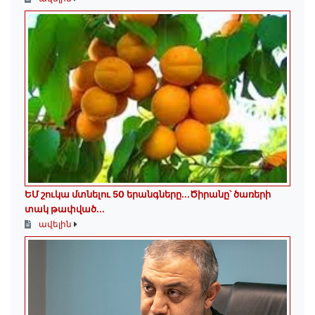
ԵՄ շուկա մտնելու 50 երանգները․․․Ծիրանը՝ ծառերի
տակ թափված․․․
ավելին