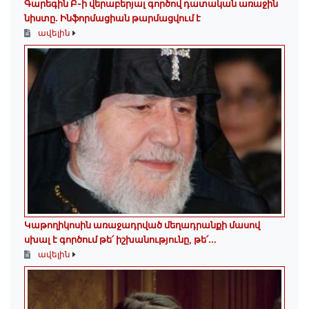
Գարեգին Բ-ի վերաբերյալ գործով դատական առաջին
նիստը․ Ինֆորմացիան թարմացվում է
ավելին
Կաթողիկոսին առաջադրված մեղադրանքի մասով
սխալ է գործում թե՛ իշխանությունը, թե՛...
ավելին