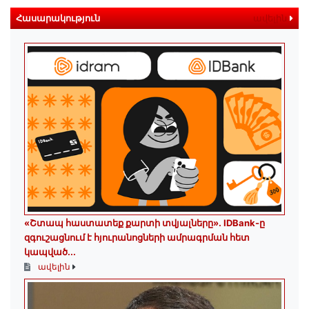
Հասարակություն
ավելին
«Շտապ հաստատեք քարտի տվյալները»․ IDBank-ը
զգուշացնում է հյուրանոցների ամրագրման հետ
կապված...
ավելին