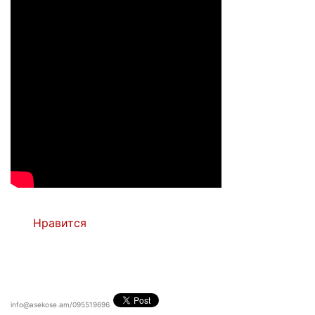
Нравится
info@asekose.am/095519696