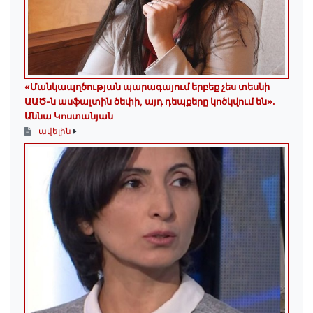
«Մանկապղծության պարագայում երբեք չես տեսնի
ԱԱԾ-ն ասֆալտին ծեփի, այդ դեպքերը կոծկվում են»․
Աննա Կոստանյան
ավելին