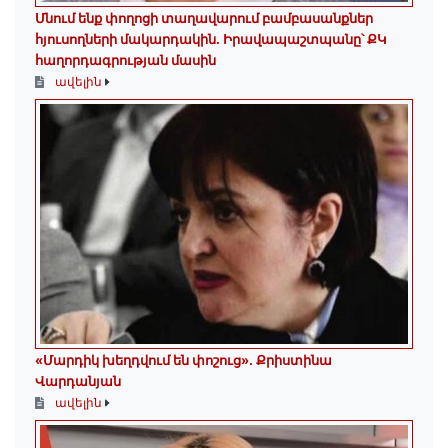
Մնում ենք փողոցի տաղավարում բամբասանքներ
հյուսողների մակարդակին․ Իրավապաշտպանը՝ ՔԿ
հաղորդագրության մասին
ավելին
«Մարդիկ խեղդվում են փոշուց»․ Քրիստինա
Վարդանյան
ավելին