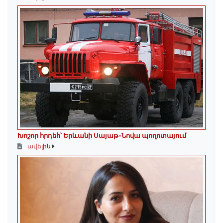
Խոշոր հրդեհ՝ Երևանի Սայաթ-Նովա պողոտայում
ավելին