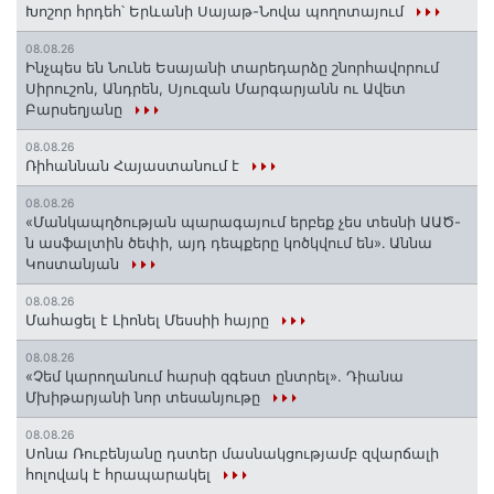
Խոշոր հրդեհ՝ Երևանի Սայաթ-Նովա պողոտայում
08.08.26
Ինչպես են Նունե Եսայանի տարեդարձը շնորհավորում
Սիրուշոն, Անդրեն, Սյուզան Մարգարյանն ու Ավետ
Բարսեղյանը
08.08.26
Ռիհաննան Հայաստանում է
08.08.26
«Մանկապղծության պարագայում երբեք չես տեսնի ԱԱԾ-
ն ասֆալտին ծեփի, այդ դեպքերը կոծկվում են»․ Աննա
Կոստանյան
08.08.26
Մահացել է Լիոնել Մեսսիի հայրը
08.08.26
«Չեմ կարողանում հարսի զգեստ ընտրել». Դիանա
Մխիթարյանի նոր տեսանյութը
08.08.26
Սոնա Ռուբենյանը դստեր մասնակցությամբ զվարճալի
հոլովակ է հրապարակել