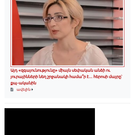
Այդ «զգայունությունը» միայն սեփական անձի ու
յուրայինների նեղ շրջանակի համա՞ր է․․․ հերոսի մայրը՝
քպ-ականին
ավելին