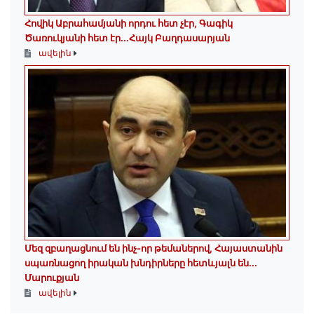
Հովիկ Աբրահամյանի որդու հետ չէր, Գագիկ
Ծառուկյանի հետ էր...Հայկ Բաղդասարյան
ավելին
Մեզ զբաղացնում են ինչ-որ թեմաներով, Հայաստանին
սպառնացող իրական խնդիրները հետևյալն են․․․
Մարուքյան
ավելին