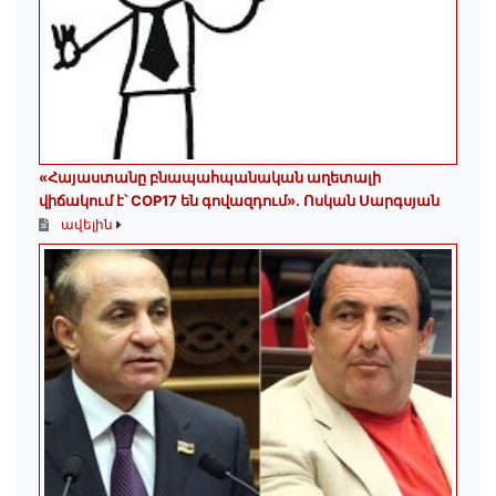
«Հայաստանը բնապահպանական աղետալի
վիճակում է՝ COP17 են գովազդում»․ Ոսկան Սարգսյան
ավելին