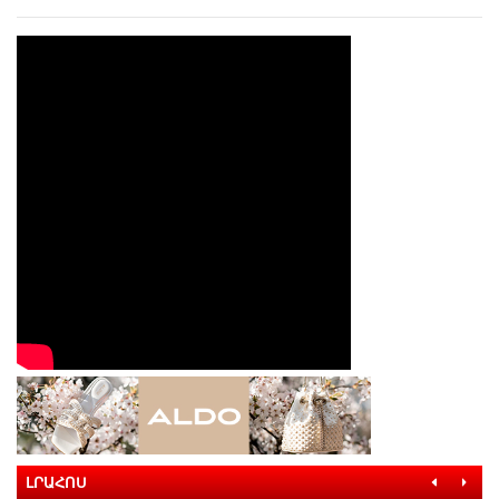
ԼՐԱՀՈՍ