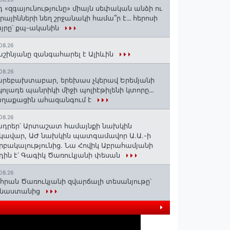
դ «զգայունությունը» միայն սեփական անձի ու
ւրայինների նեղ շրջանակի համա՞ր է․․․ հերոսի
յրը՝ քպ-ականին
08.26
շինյանը զանգահարել է Ալիևին
08.26
րեբախտաբար, երեխաս չկերավ Երեմյանի
կոլադե պանրիկի միջի պոլիէթիլենի կտորը․․․
աղաքացին ահազանգում է
08.26
դրեր՝ Արտաշատ համայնքի նախկին
կավար, ԱԺ նախկին պատգամավոր Ա.Ա.-ի
րբակալությունից. Նա Հովիկ Աբրահամյանի
դին է՝ Գագիկ Ծառուկյանի փեսան
08.26
հրան Ծառուկյանի զվարճալի տեսանյութը՝
ինաստանից