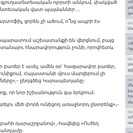
, գյուղատնտեսական ոլորտի անկում, փակված
«Մ
տե
տնտեսական վատ պայմաններ ...
կո
արտոֆիլ, ցորեն չի աճում, ո՞նց ապրի էս
08.
Մա
08.
ապարատում աշխատանքի են վերցնում, բայց
«Չ
ստանալու հնարավորություն չունի, որովհետև
Դի
08.
Սո
 բառեր է ասել, ամեն օր՝ հազարավոր բառեր,
զվ
ւնիքում, Հայաստանի մյուս մարզերում չի
եմները»,- ընդգծեց Կարապետյանը։
08.
Մն
բա
ք, որ նոր իշխանություն գա երկրում։
Ի
մ
երելու մեծ փորձ ունեցող առաջնորդ ընտրենք»,-
08.
«Մ
բահի դարաշրջանով»,-հավելեց «Ուժեղ
Վ
 անդամը։
08.