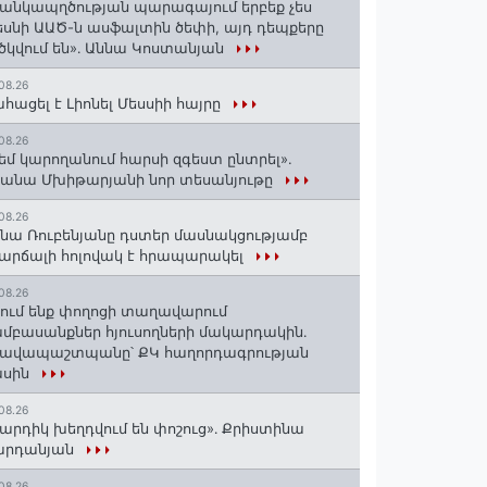
անկապղծության պարագայում երբեք չես
սնի ԱԱԾ-ն ասֆալտին ծեփի, այդ դեպքերը
ծկվում են»․ Աննա Կոստանյան
08.26
հացել է Լիոնել Մեսսիի հայրը
08.26
եմ կարողանում հարսի զգեստ ընտրել».
անա Մխիթարյանի նոր տեսանյութը
08.26
նա Ռուբենյանը դստեր մասնակցությամբ
արճալի հոլովակ է հրապարակել
08.26
ում ենք փողոցի տաղավարում
մբասանքներ հյուսողների մակարդակին․
րավապաշտպանը՝ ՔԿ հաղորդագրության
ասին
08.26
արդիկ խեղդվում են փոշուց»․ Քրիստինա
արդանյան
08.26