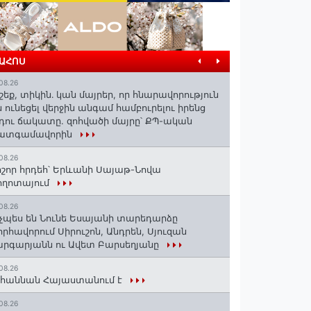
ՐԱՀՈՍ
08.26
շեք, տիկին․ կան մայրեր, որ հնարավորություն
ն ունեցել վերջին անգամ համբուրելու իրենց
դու ճակատը. զոհվածի մայրը՝ ՔՊ-ական
ատգամավորին
08.26
շոր հրդեհ՝ Երևանի Սայաթ-Նովա
ողոտայում
08.26
չպես են Նունե Եսայանի տարեդարձը
որհավորում Սիրուշոն, Անդրեն, Սյուզան
րգարյանն ու Ավետ Բարսեղյանը
08.26
հաննան Հայաստանում է
08.26