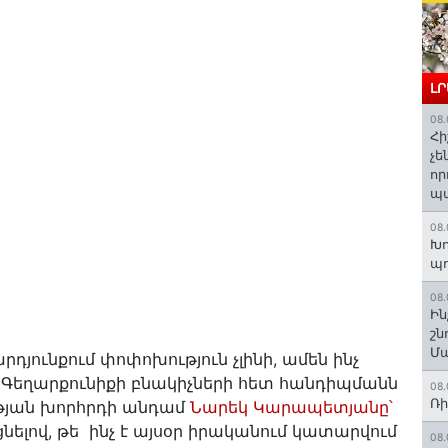
Լ
08.
Հի
չե
որ
պ
08.
Խո
պ
08.
Ին
շն
Մա
դյունքում փոփոխություն չլինի, ամեն ինչ
, Գեղարքունիքի բնակիչների հետ հանդիպմանն
08.
Ռի
թյան խորհրդի անդամ
Նարեկ Կարապետյանը՝
ցնելով, թե ինչ է այսօր իրականում կատարվում
08.