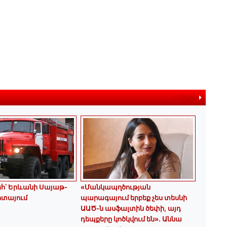
ավելին
եհ՝ Երևանի Սայաթ-
«Մանկապղծության
ոտայում
պարագայում երբեք չես տեսնի
ԱԱԾ-ն ասֆալտին ծեփի, այդ
դեպքերը կոծկվում են»․ Աննա