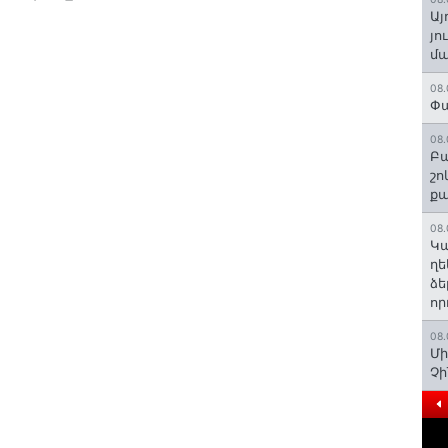
Այ
յո
մա
08.
Փա
08.
Բա
շո
ք
08.
Կա
ղե
ձե
որ
08.
Մի
Չ