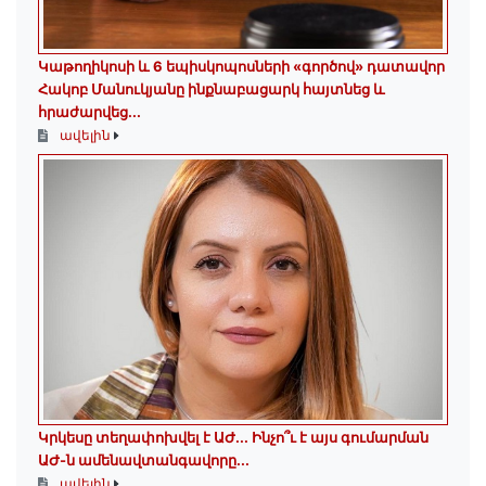
️Կաթողիկոսի և 6 եպիսկոպոսների «գործով» դատավոր
Հակոբ Մանուկյանը ինքնաբացարկ հայտնեց և
հրաժարվեց...
ավելին
Կրկեսը տեղափոխվել է ԱԺ... Ինչո՞ւ է այս գումարման
ԱԺ-ն ամենավտանգավորը...
ավելին