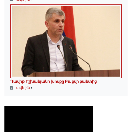
Դավիթ Իշխանյանի խոսքը Բաքվի բանտից
ավելին