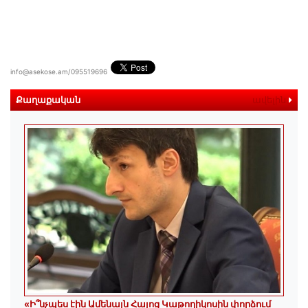
info@asekose.am/095519696
Քաղաքական
ավելին
«Ի՞նչպես էին Ամենայն Հայոց Կաթողիկոսին փորձում