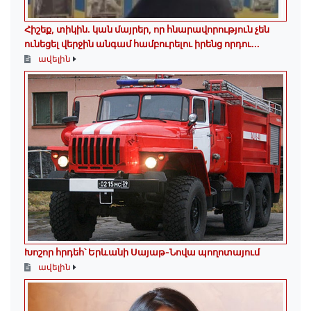
Հիշեք, տիկին․ կան մայրեր, որ հնարավորություն չեն
ունեցել վերջին անգամ համբուրելու իրենց որդու...
ավելին
Խոշոր հրդեհ՝ Երևանի Սայաթ-Նովա պողոտայում
ավելին