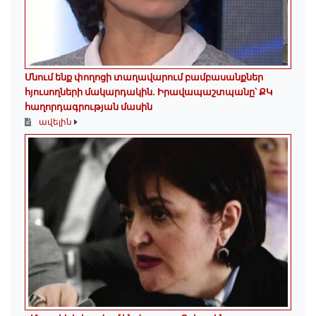
Մնում ենք փողոցի տաղավարում բամբասանքներ
հյուսողների մակարդակին․ Իրավապաշտպանը՝ ՔԿ
հաղորդագրության մասին
ավելին