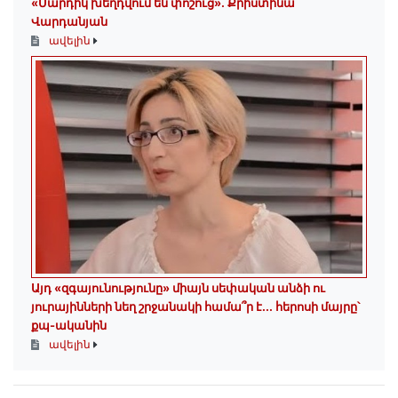
«Մարդիկ խեղդվում են փոշուց»․ Քրիստինա
Վարդանյան
ավելին
Այդ «զգայունությունը» միայն սեփական անձի ու
յուրայինների նեղ շրջանակի համա՞ր է․․․ հերոսի մայրը՝
քպ-ականին
ավելին