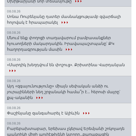
Մխիթարյանի նոր տեսանյութը
08.08.26
Սոնա Ռուբենյանը դստեր մասնակցությամբ զվարճալի
հոլովակ է հրապարակել
08.08.26
Մնում ենք փողոցի տաղավարում բամբասանքներ
հյուսողների մակարդակին․ Իրավապաշտպանը՝ ՔԿ
հաղորդագրության մասին
08.08.26
«Մարդիկ խեղդվում են փոշուց»․ Քրիստինա Վարդանյան
08.08.26
Այդ «զգայունությունը» միայն սեփական անձի ու
յուրայինների նեղ շրջանակի համա՞ր է․․․ հերոսի մայրը՝
քպ-ականին
08.08.26
Փաշինյանը զանգահարել է Ալիևին
08.08.26
Բարեբախտաբար, երեխաս չկերավ Երեմյանի շոկոլադե
պանրիկի միջի պոլիէթիլենի կտորը․․․քաղաքացին