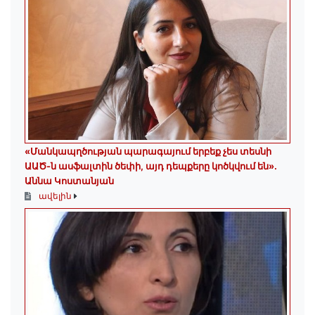
«Մանկապղծության պարագայում երբեք չես տեսնի
ԱԱԾ-ն ասֆալտին ծեփի, այդ դեպքերը կոծկվում են»․
Աննա Կոստանյան
ավելին