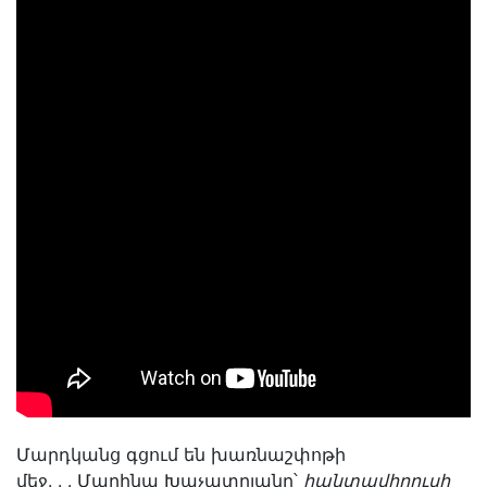
Մարդկանց գցում են խառնաշփոթի
մեջ. . . Մարինա Խաչատրյանը՝
հանտավիրուսի