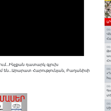
Լ
08.
Վե
Հ
08.
Թո
ավ
Հո
ում․․.Ինչքան դատարկ գլուխ
08.
մ են․․․Արարատ Հարությունյան, Բաղանիսի
«Դ
հա
08.
Գո
տե
08.
Սի