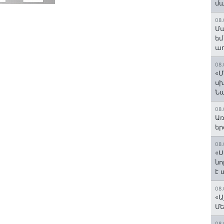
մ
08.
Մա
եմ
աղ
08.
«Մ
սխ
Ն
08.
Առ
եր
08.
«Ս
նո
է
08.
«Ա
Մե
08.