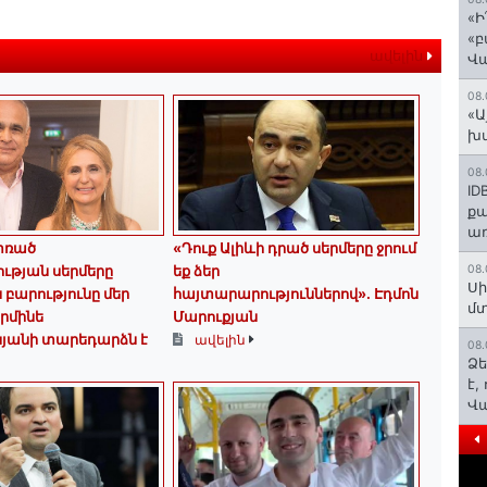
«Ի
«բ
ավելին
Վ
08.
«Ա
խմ
08.
ID
ք
առ
փռած
«Դուք Ալիևի դրած սերմերը ջրում
ւթյան սերմերը
եք ձեր
08.
Սի
 բարությունը մեր
հայտարարություններով»․ Էդմոն
մտ
Արմինե
Մարուքյան
սյանի տարեդարձն է
ավելին
08.
Ձե
է,
Վ