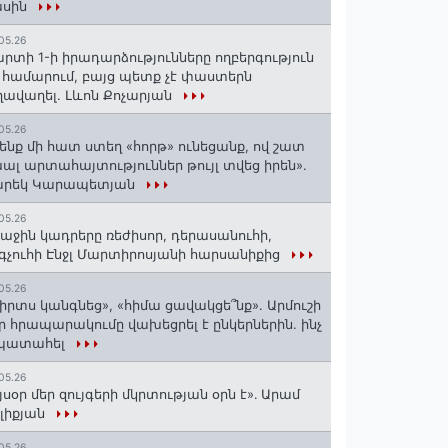
ասին
05.26
րտի 1-ի իրադարձությունները ողբերգություն
 համարում, բայց պետք չէ փաստերն
ավաղել. Լևոն Քոչարյան
05.26
ենք մի հատ ստեղ «հորթ» ունեցանք, ով շատ
ալ արտահայտություններ թույլ տվեց իրեն».
արեկ Կարապետյան
05.26
աջին կադրերը ռեժիսոր, դերասանուհի,
գչուհի Էնջլ Մարտիրոսյանի հարսանիքից
05.26
իրտս կանգնեց», «հիմա ցավակցե՞նք». Արմուշի
ր հրապարակումը վախեցրել է ընկերներին. ինչ
 պատահել
05.26
յսօր մեր զույգերի մկրտության օրն է»․ Արամ
լիքյան
05.26