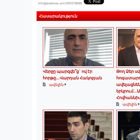
info@asekose.am/095519696
Հասարակություն
Վերջը պարզվե՞ց` ով էր
Թող Ձեր ս
հորթը...Վարդան Հակոբյան
հոգատարո
ավելացնեն
ավելին
երկրում․․․
Հովհաննի
ավելին