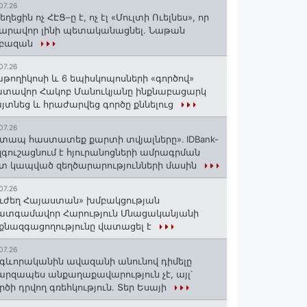
07.26
եղեցին ոչ ՀԷՑ–ը է, ոչ էլ «Մուլտի Ուելնես», որ
արավոր լինի պետականացնել. Նաթան
րբազան
07.26
աթողիկոսի և 6 եպիսկոպոսների «գործով»
տավոր Հակոբ Մանուկյանը ինքնաբացարկ
յտնեց և հրաժարվեց գործը քննելուց
07.26
տապ հաստատեք քարտի տվյալները»․ IDBank-
զգուշացնում է հյուրանոցների ամրագրման
տ կապված զեղծարարությունների մասին
07.26
ւժեղ Հայաստան» խմբակցության
ատգամավոր Հարություն Մնացականյանի
քնազգացողությունը վատացել է
07.26
գևորականին ավազանի անունով դիմելը
րզապես անքաղաքավարություն չէ, այլ՝
րծի դրվող գռեհկություն. Տեր Եսայի