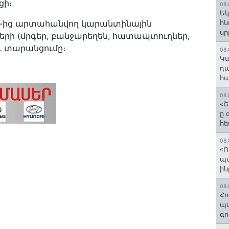
ցի։
08.
Եկ
ՀՀ-ից արտահանվող կարանտինային
հն
ս
երի (մրգեր, բանջարեղեն, հատապտուղներ,
 և տարանցումը։
08.
️Կ
դա
հա
08.
«Շ
ը 
հե
08.
«Ո
պ
ին
08.
Հո
պա
գո