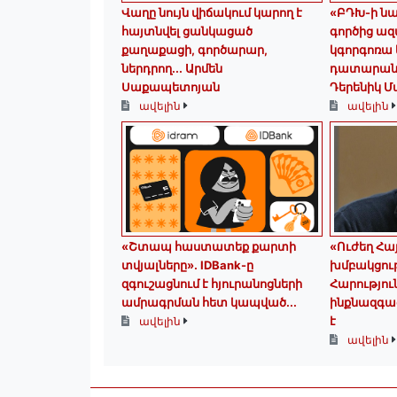
Վաղը նույն վիճակում կարող է
«ԲԴԽ-ի ն
հայտնվել ցանկացած
գործից ազ
քաղաքացի, գործարար,
կգորգոռա
ներդրող.․․ Արմեն
դատարանն
Սաքապետոյան
Դերենիկ 
ավելին
ավելին
«Շտապ հաստատեք քարտի
«Ուժեղ Հ
տվյալները»․ IDBank-ը
խմբակցու
զգուշացնում է հյուրանոցների
Հարությո
ամրագրման հետ կապված...
ինքնազգաց
է
ավելին
ավելին