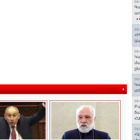
08.
Գա
առ
08.
«Ի
Ա
08.
Կա
մա
ըն
08.
Կա
ավելին
տե
08.
Բա
ճա
ՀԱ
08.
«Ա