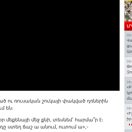
Լ
08.
Վա
ցա
Ա
08.
Թո
Զ
08.
«Բ
կր
մա
ած ու ռուսական շուկայի փակված դռներին
մ են։
08.
«Ի
իր
ր մեքենայի մեջ քնի, տեսնեմ՝ հարմա՞ր է։
դը ստեղ ճաշ ա անում, ուտում ա»,-