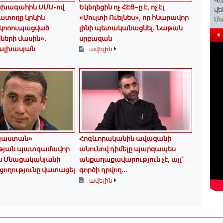
Վ
ախագահին ՍՄՍ-ով
Եկեղեցին ոչ ՀԷՑ–ը է, ոչ էլ
վե
ատողը կրկին
«Մուլտի Ուելնես», որ հնարավոր
Մ
 կոռուպացված
լինի պետականացնել. Նաթան
երի մասին».
սրբազան
Մալխասյան
ավելին
այաստան»
Հոգևորականին ավազանի
թյան պատգամավոր
անունով դիմելը պարզապես
ւն Մնացականյանի
անքաղաքավարություն չէ, այլ՝
ողությունը վատացել
գործի դրվող...
ավելին