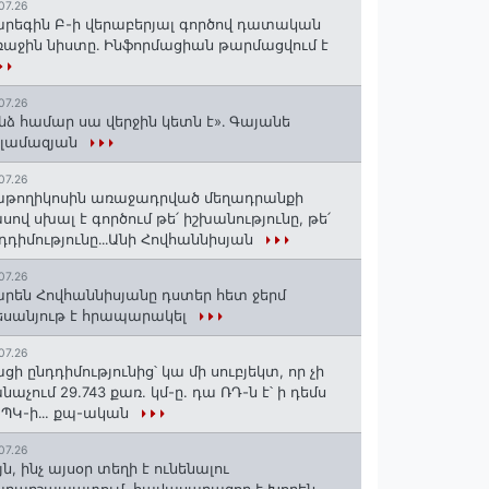
07.26
րեգին Բ-ի վերաբերյալ գործով դատական
աջին նիստը․ Ինֆորմացիան թարմացվում է
07.26
նձ համար սա վերջին կետն է»․ Գայանե
սլամազյան
07.26
թողիկոսին առաջադրված մեղադրանքի
սով սխալ է գործում թե՛ իշխանությունը, թե՛
դդիմությունը․․․Անի Հովհաննիսյան
07.26
րեն Հովհաննիսյանը դստեր հետ ջերմ
սանյութ է հրապարակել
07.26
ցի ընդդիմությունից՝ կա մի սուբյեկտ, որ չի
նաչում 29.743 քառ. կմ-ը. դա ՌԴ-ն է՝ ի դեմս
ՊԿ-ի․․. քպ-ական
07.26
յն, ինչ այսօր տեղի է ունենալու