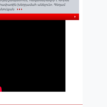
աղարշապատում, հավասարազոր է Խորեն
հափառին խեղդամահ անելուն»․ Գեղամ
անուկյան