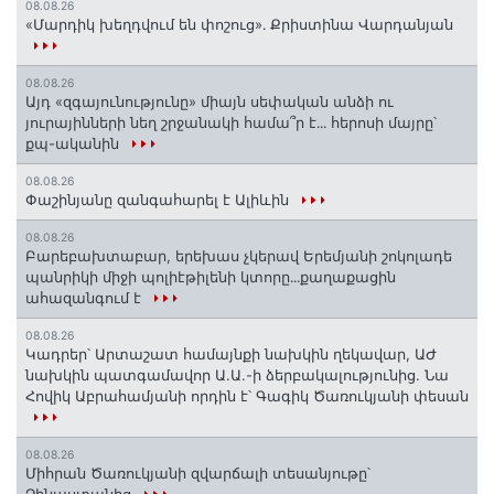
08.08.26
«Մարդիկ խեղդվում են փոշուց»․ Քրիստինա Վարդանյան
08.08.26
Այդ «զգայունությունը» միայն սեփական անձի ու
յուրայինների նեղ շրջանակի համա՞ր է․․․ հերոսի մայրը՝
քպ-ականին
08.08.26
Փաշինյանը զանգահարել է Ալիևին
08.08.26
Բարեբախտաբար, երեխաս չկերավ Երեմյանի շոկոլադե
պանրիկի միջի պոլիէթիլենի կտորը․․․քաղաքացին
ահազանգում է
08.08.26
Կադրեր՝ Արտաշատ համայնքի նախկին ղեկավար, ԱԺ
նախկին պատգամավոր Ա.Ա.-ի ձերբակալությունից. Նա
Հովիկ Աբրահամյանի որդին է՝ Գագիկ Ծառուկյանի փեսան
08.08.26
Միհրան Ծառուկյանի զվարճալի տեսանյութը՝
Չինաստանից