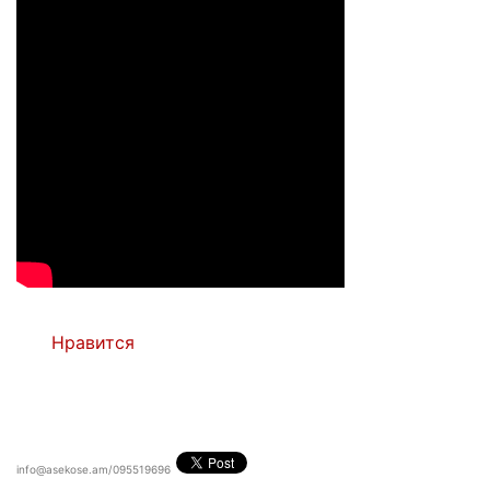
Нравится
info@asekose.am/095519696