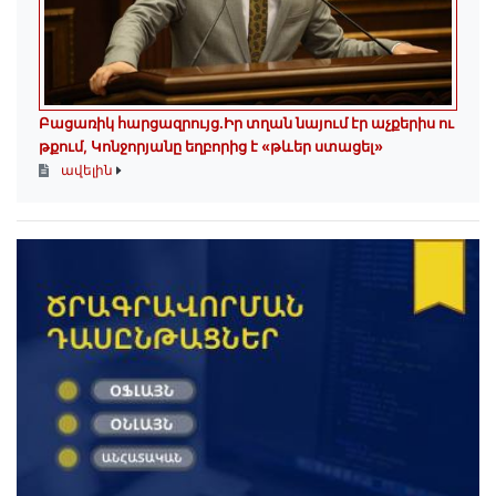
Բացառիկ հարցազրույց.Իր տղան նայում էր աչքերիս ու
թքում, Կոնջորյանը եղբորից է «թևեր ստացել»
ավելին