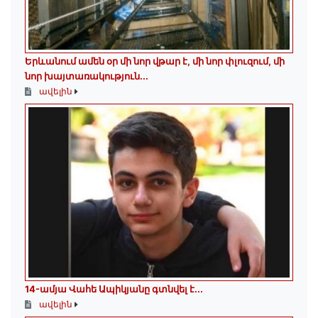
Երևանում ամեն օր մի նոր վթար է, մի նոր փլուզում, մի
նոր խայտառակություն...
ավելին
14-ամյա Վահե Ապիկյանը գտնվել է...
ավելին