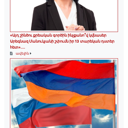
«Այդ շինծու քրեական գործին ինչքանո՞վ կվնասեր
Արեգնազ Մանուկյանի շփումն իր 13 տարեկան դստեր
հետ»․...
ավելին