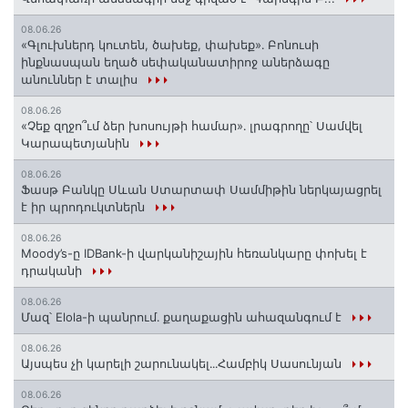
08.06.26
«Գլուխներդ կուտեն, ծախեք, փախեք»․ Բոնուսի
ինքնասպան եղած սեփականատիրոջ աներձագը
անուններ է տալիս
08.06.26
«Չեք զղջո՞ւմ ձեր խոսույթի համար»․ լրագրողը՝ Սամվել
Կարապետյանին
08.06.26
Ֆասթ Բանկը Սևան Ստարտափ Սամմիթին ներկայացրել
է իր պրոդուկտներն
08.06.26
Moody’s-ը IDBank-ի վարկանիշային հեռանկարը փոխել է
դրականի
08.06.26
Մազ՝ Elola-ի պանրում․ քաղաքացին ահազանգում է
08.06.26
Այսպես չի կարելի շարունակել․․․Համբիկ Սասունյան
08.06.26