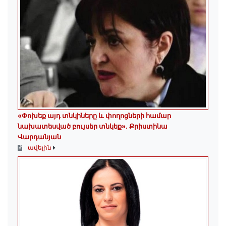
«Փոխեք այդ տնկիները և փողոցների համար
նախատեսված բույսեր տնկեք». Քրիստինա
Վարդանյան
ավելին