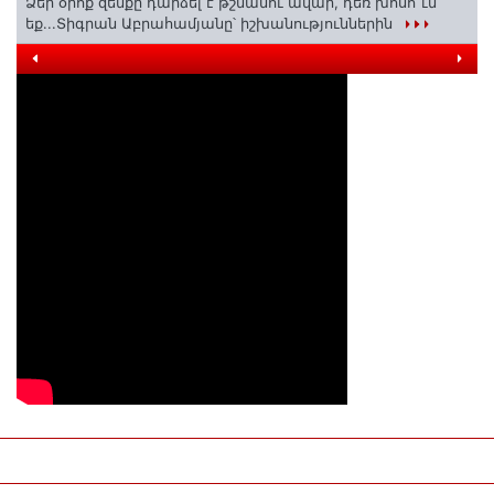
Ձեր օրոք զենքը դարձել է թշնամու ավար, դեռ խոսո՞ւմ
եք...Տիգրան Աբրահամյանը՝ իշխանություններին