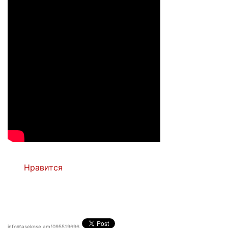
Нравится
info@asekose.am/095519696