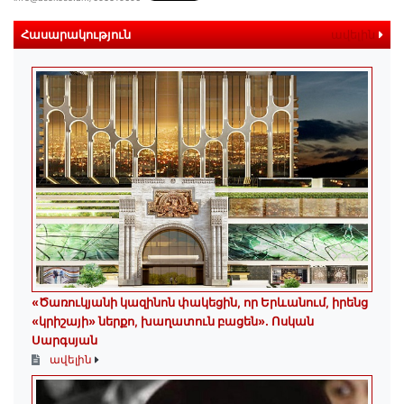
Հասարակություն
ավելին
«Ծառուկյանի կազինոն փակեցին, որ Երևանում, իրենց
«կրիշայի» ներքո, խաղատուն բացեն»․ Ոսկան
Սարգսյան
ավելին