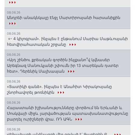
08.06.26
Անդրեի անակնկալը Էնջլ Մարտիրոսյանի հարսանիքին
08.06.26
«- 4 կիլոգրամ». ինչպես է ընթանում Մարիա Մաթևոսյանի
հետվիրահատական շրջանը
08.06.26
«Այդ շինծու քրեական գործին ինչքանո՞վ կվնասեր
Արեգնազ Մանուկյանի շփումն իր 13 տարեկան դստեր
հետ»․ Դերենիկ Մալխասյան
08.06.26
«Տատիկի գանձ». ինչպես է Անահիտ Կիրակոսյանը
շնորհավորել թոռնիկին
08.06.26
Հայաստանի իշխանությունները փորձում են Երևանի և
Մոսկվայի միջև լարվածության պատասխանատվությունը
բարդել ուրիշների վրա. ՌԴ ԱԳՆ
08.06.26
Վեհափառի անձնագրի մեջ գրված է՝ Գարեգին Բ...