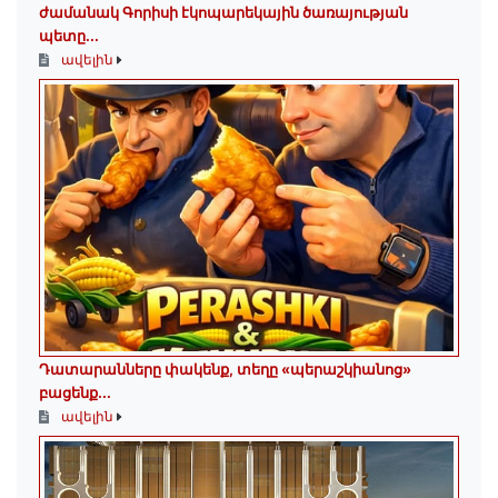
ժամանակ Գորիսի էկոպարեկային ծառայության
պետը...
ավելին
Դատարանները փակենք, տեղը «պերաշկիանոց»
բացենք․․․
ավելին