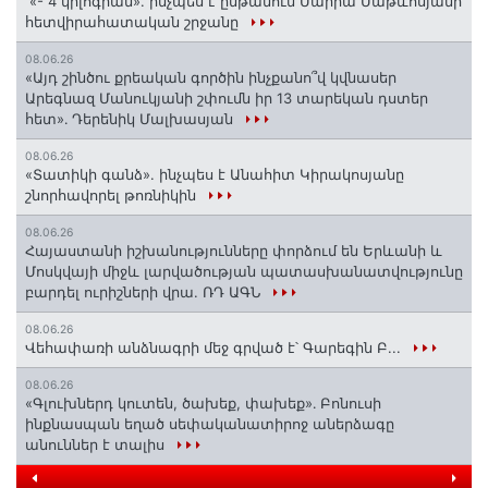
«- 4 կիլոգրամ». ինչպես է ընթանում Մարիա Մաթևոսյանի
հետվիրահատական շրջանը
08.06.26
«Այդ շինծու քրեական գործին ինչքանո՞վ կվնասեր
Արեգնազ Մանուկյանի շփումն իր 13 տարեկան դստեր
հետ»․ Դերենիկ Մալխասյան
08.06.26
«Տատիկի գանձ». ինչպես է Անահիտ Կիրակոսյանը
շնորհավորել թոռնիկին
08.06.26
Հայաստանի իշխանությունները փորձում են Երևանի և
Մոսկվայի միջև լարվածության պատասխանատվությունը
բարդել ուրիշների վրա. ՌԴ ԱԳՆ
08.06.26
Վեհափառի անձնագրի մեջ գրված է՝ Գարեգին Բ...
08.06.26
«Գլուխներդ կուտեն, ծախեք, փախեք»․ Բոնուսի
ինքնասպան եղած սեփականատիրոջ աներձագը
անուններ է տալիս