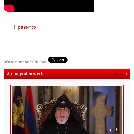
Нравится
info@asekose.am/095519696
Հասարակություն
ավելին