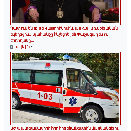
Դատում են ոչ թե Կաթողիկոսին, այլ Հայ Առաքելական
եկեղեցին․․․պահանջը հնչեցրել են Փաշազադեն ու
Էրդողանը․․․
ավելին
ԱԺ պատգամավորի հոր հոգեհանգստին մասնակցելու