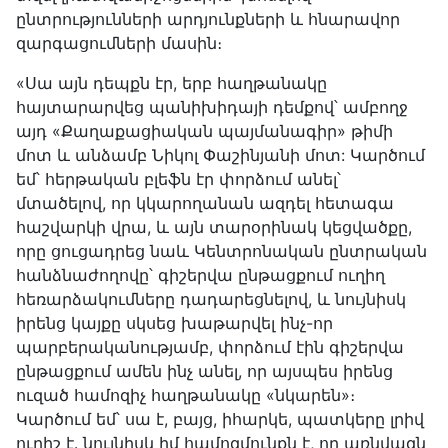
ընտրությունների արդյունքների և հնարավոր
զարգացումների մասին։
«Սա այն դեպքն էր, երբ հաղթանակը
հայտարարվեց պանիխիդայի դեմքով՝ ամբողջ
այդ «Քաղաքացիական պայմանագիր» թիմի
մոտ և անձամբ Նիկոլ Փաշինյանի մոտ: Կարծում
եմ՝ հերթական բլեֆն էր փորձում անել՝
մտածելով, որ կկարողանան ազդել հետագա
հաշվարկի վրա, և այն տարօրինակ կեցվածքը,
որը ցուցադրեց նաև Կենտրոնական ընտրական
հանձնաժողովը՝ գիշերվա ընթացքում ուղիղ
հեռարձակումները դադարեցնելով, և նույնիսկ
իրենց կայքը սկսեց խաթարվել ինչ-որ
պարբերականությամբ, փորձում էին գիշերվա
ընթացքում ամեն ինչ անել, որ այսպես իրենց
ուզած համոզիչ հաղթանակը «նկարեն»։
Կարծում եմ՝ սա է, բայց, իհարկե, պատկերը լրիվ
ուրիշ է․ նույնիսկ իմ համոզմունքն է, որ առնվազն