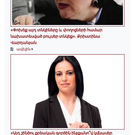
«Փոխեք այդ տնկիները և փողոցների համար
նախատեսված բույսեր տնկեք». Քրիստինա
Վարդանյան
ավելին
«Այդ շինծու քրեական գործին ինչքանո՞վ կվնասեր