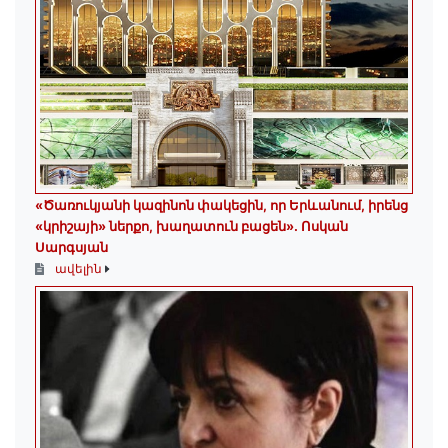
«Ծառուկյանի կազինոն փակեցին, որ Երևանում, իրենց
«կրիշայի» ներքո, խաղատուն բացեն»․ Ոսկան
Սարգսյան
ավելին