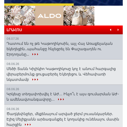
ԼՐԱՀՈՍ
08.07.26
Դատում են ոչ թե Կաթողիկոսին, այլ Հայ Առաքելական
եկեղեցին․․․պահանջը հնչեցրել են Փաշազադեն ու
Էրդողանը․․․
08.06.26
Մեծի Տանն Կիլիկիո Կաթողիկոսը կոչ է անում հարգալից
վերաբերմունք ցուցաբերել Եկեղեցու և Վեհափառի
նկատմամբ
08.06.26
Կրկեսը տեղափոխվել է ԱԺ... Ինչո՞ւ է այս գումարման ԱԺ-
ն ամենավտանգավորը...
08.06.26
Ծաղկեփնջեր, մեքենայում արված ջերմ լուսանկարներ.
Էլիզ Մելիքյանն արձագանքել է կողակից ունենալու մասին
հարցին