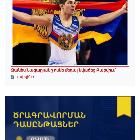
Ջանես Նազարյանը ոսկե մեդալ նվաճեց Բաքվում
ավելին