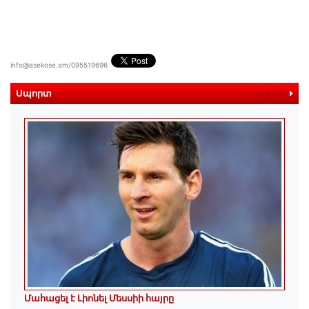
info@asekose.am/095519696
Սպորտ
ավելին
Մահացել է Լիոնել Մեսսիի հայրը