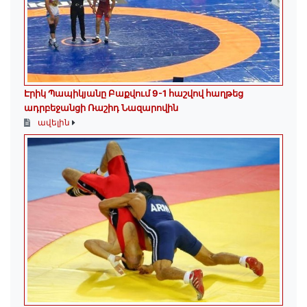
Էրիկ Պապիկյանը Բաքվում 9-1 հաշվով հաղթեց
ադրբեջանցի Ռաշիդ Նազարովին
ավելին