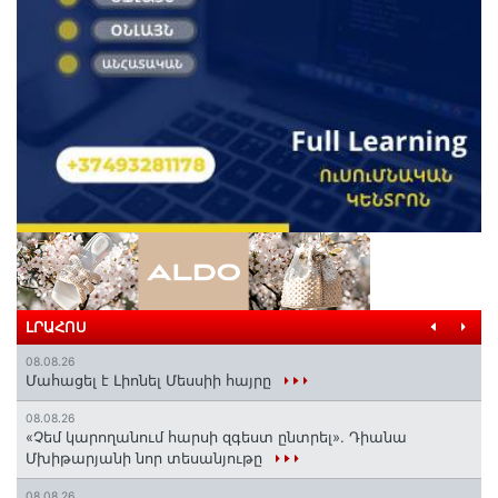
ԼՐԱՀՈՍ
08.08.26
Մահացել է Լիոնել Մեսսիի հայրը
08.08.26
«Չեմ կարողանում հարսի զգեստ ընտրել». Դիանա
Մխիթարյանի նոր տեսանյութը
08.08.26