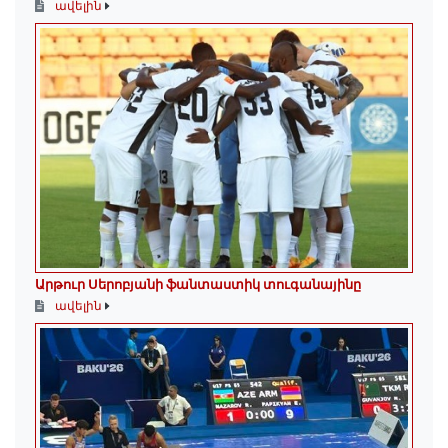
ավելին
Արթուր Սերոբյանի ֆանտաստիկ տուգանայինը
ավելին