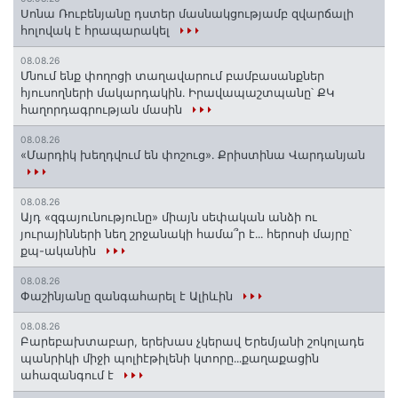
Սոնա Ռուբենյանը դստեր մասնակցությամբ զվարճալի
հոլովակ է հրապարակել
08.08.26
Մնում ենք փողոցի տաղավարում բամբասանքներ
հյուսողների մակարդակին․ Իրավապաշտպանը՝ ՔԿ
հաղորդագրության մասին
08.08.26
«Մարդիկ խեղդվում են փոշուց»․ Քրիստինա Վարդանյան
08.08.26
Այդ «զգայունությունը» միայն սեփական անձի ու
յուրայինների նեղ շրջանակի համա՞ր է․․․ հերոսի մայրը՝
քպ-ականին
08.08.26
Փաշինյանը զանգահարել է Ալիևին
08.08.26
Բարեբախտաբար, երեխաս չկերավ Երեմյանի շոկոլադե
պանրիկի միջի պոլիէթիլենի կտորը․․․քաղաքացին
ահազանգում է