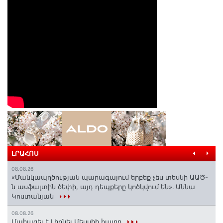
ԼՐԱՀՈՍ
08.08.26
«Մանկապղծության պարագայում երբեք չես տեսնի ԱԱԾ-
ն ասֆալտին ծեփի, այդ դեպքերը կոծկվում են»․ Աննա
Կոստանյան
08.08.26
Մահացել է Լիոնել Մեսսիի հայրը