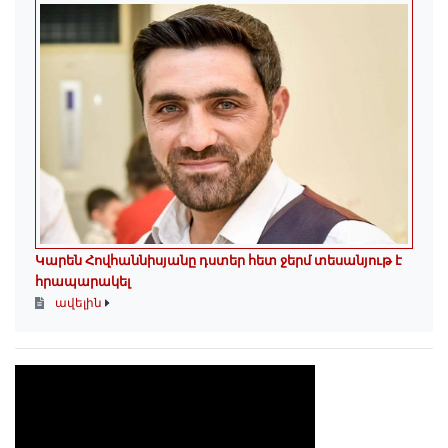
Կարեն Հովհաննիսյանը դստեր հետ ջերմ տեսանյութ է
հրապարակել
ավելին