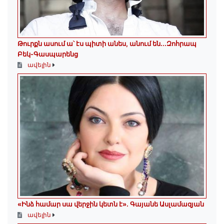
Թուրքն ասում ա՝ էս պիտի անես, անում են․․․Զոհրապ
Բեկ-Գասպարենց
ավելին
«Ինձ համար սա վերջին կետն է»․ Գայանե Ասլամազյան
ավելին