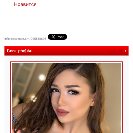
Нравится
info@asekose.am/095519696
Շոու-բիզնես
ավելին