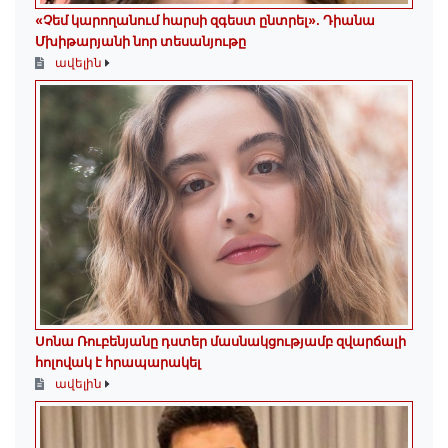
«Չեմ կարողանում հարսի զգեստ ընտրել». Դիանա
Մխիթարյանի նոր տեսանյութը
ավելին
Սոնա Ռուբենյանը դստեր մասնակցությամբ զվարճալի
հոլովակ է հրապարակել
ավելին