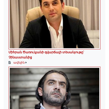
Միհրան Ծառուկյանի զվարճալի տեսանյութը՝
Չինաստանից
ավելին