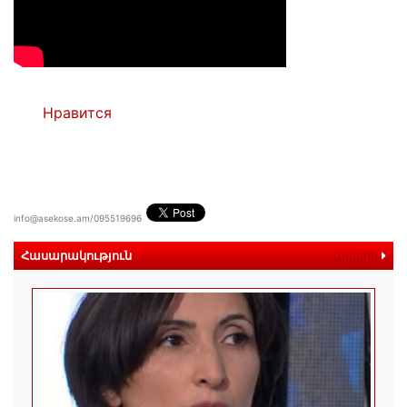
Нравится
info@asekose.am/095519696
Հասարակություն
ավելին