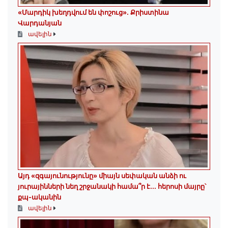
«Մարդիկ խեղդվում են փոշուց»․ Քրիստինա
Վարդանյան
ավելին
Այդ «զգայունությունը» միայն սեփական անձի ու
յուրայինների նեղ շրջանակի համա՞ր է․․․ հերոսի մայրը՝
քպ-ականին
ավելին