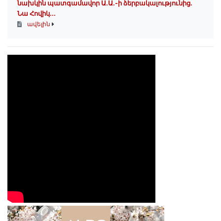
նախկին պատգամավոր Ա.Ա.-ի ձերբակալությունից.
Նա Հովիկ...
ավելին