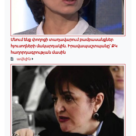
Մնում ենք փողոցի տաղավարում բամբասանքներ
հյուսողների մակարդակին․ Իրավապաշտպանը՝ ՔԿ
հաղորդագրության մասին
ավելին