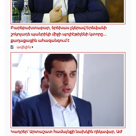
Բարեբախտաբար, երեխաս չկերավ Երեմյանի
շոկոլադե պանրիկի միջի պոլիէթիլենի կտորը․․․
քաղաքացին ահազանգում է
ավելին
Կադրեր՝ Արտաշատ համայնքի նախկին ղեկավար, ԱԺ