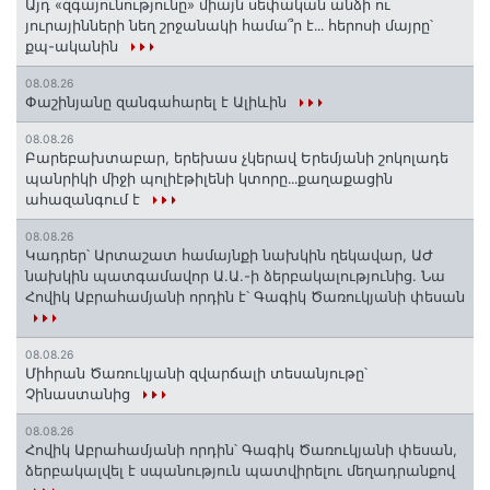
Այդ «զգայունությունը» միայն սեփական անձի ու
յուրայինների նեղ շրջանակի համա՞ր է․․․ հերոսի մայրը՝
քպ-ականին
08.08.26
Փաշինյանը զանգահարել է Ալիևին
08.08.26
Բարեբախտաբար, երեխաս չկերավ Երեմյանի շոկոլադե
պանրիկի միջի պոլիէթիլենի կտորը․․․քաղաքացին
ահազանգում է
08.08.26
Կադրեր՝ Արտաշատ համայնքի նախկին ղեկավար, ԱԺ
նախկին պատգամավոր Ա.Ա.-ի ձերբակալությունից. Նա
Հովիկ Աբրահամյանի որդին է՝ Գագիկ Ծառուկյանի փեսան
08.08.26
Միհրան Ծառուկյանի զվարճալի տեսանյութը՝
Չինաստանից
08.08.26
Հովիկ Աբրահամյանի որդին՝ Գագիկ Ծառուկյանի փեսան,
ձերբակալվել է սպանություն պատվիրելու մեղադրանքով