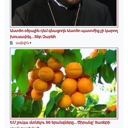
Աստծո օծյալին դեմ գնացողն Աստծո պատժից չի կարող
խուսափել․․․Տեր Զարեհ
ավելին
ԵՄ շուկա մտնելու 50 երանգները․․․Ծիրանը՝ ծառերի