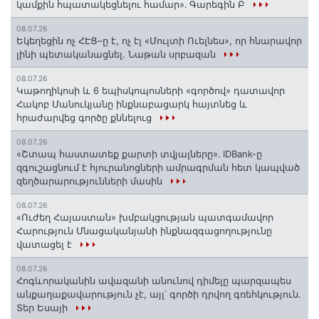
կամքին հպատակեցնելու համար»․ Գարեգին Բ
08.07.26
Եկեղեցին ոչ ՀԷՑ–ը է, ոչ էլ «Մուլտի Ուելնես», որ հնարավոր
լինի պետականացնել. Նաթան սրբազան
08.07.26
️Կաթողիկոսի և 6 եպիսկոպոսների «գործով» դատավոր
Հակոբ Մանուկյանը ինքնաբացարկ հայտնեց և
հրաժարվեց գործը քննելուց
08.07.26
«Շտապ հաստատեք քարտի տվյալները»․ IDBank-ը
զգուշացնում է հյուրանոցների ամրագրման հետ կապված
զեղծարարությունների մասին
08.07.26
«Ուժեղ Հայաստան» խմբակցության պատգամավոր
Հարություն Մնացականյանի ինքնազգացողությունը
վատացել է
08.07.26
Հոգևորականին ավազանի անունով դիմելը պարզապես
անքաղաքավարություն չէ, այլ՝ գործի դրվող գռեհկություն.
Տեր Եսայի