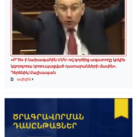
«ԲԴԽ-ի նախագահին ՍՄՍ-ով գործից ազատողը կրկին
կգորգոռա կոռուպացված դատարանների մասին».
Դերենիկ Մալխասյան
ավելին