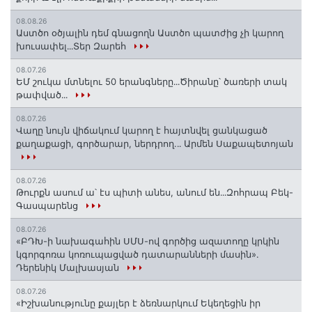
08.08.26
Աստծո օծյալին դեմ գնացողն Աստծո պատժից չի կարող
խուսափել․․․Տեր Զարեհ
08.07.26
ԵՄ շուկա մտնելու 50 երանգները․․․Ծիրանը՝ ծառերի տակ
թափված․․․
08.07.26
Վաղը նույն վիճակում կարող է հայտնվել ցանկացած
քաղաքացի, գործարար, ներդրող.․․ Արմեն Սաքապետոյան
08.07.26
Թուրքն ասում ա՝ էս պիտի անես, անում են․․․Զոհրապ Բեկ-
Գասպարենց
08.07.26
«ԲԴԽ-ի նախագահին ՍՄՍ-ով գործից ազատողը կրկին
կգորգոռա կոռուպացված դատարանների մասին».
Դերենիկ Մալխասյան
08.07.26
«Իշխանությունը քայլեր է ձեռնարկում Եկեղեցին իր