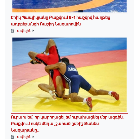
Էրիկ Պապիկյանը Բաքվում 9-1 հաշվով հաղթեց
ադրբեջանցի Ռաշիդ Նազարովին
ավելին
Ուրախ եմ, որ կարողացել եմ ուրախացնել մեր ազգին.
Բաքվում ոսկե մեդալ շահած ըմբիշ Ջանես
Նազարյանը...
ավելին