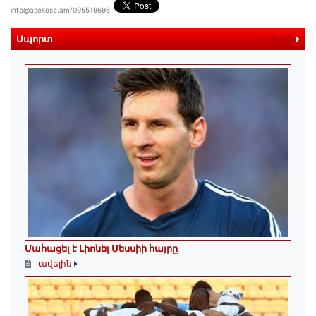
info@asekose.am/095519696
Սպորտ
ավելին
Մահացել է Լիոնել Մեսսիի հայրը
ավելին