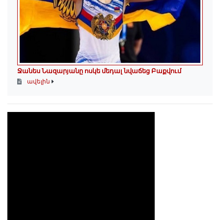
Ջանես Նազարյանը ոսկե մեդալ նվաճեց Բաքվում
ավելին