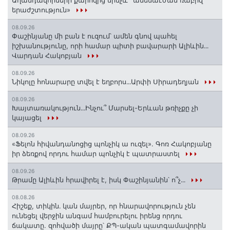
Աղանդավորների քարոզից մինչև` ամենաէժան ռաբիզ
երաժշտություն»
08.09.26
Փաշինյանը մի բան է ուզում՝ ամեն գնով պահել
իշխանությունը, որի համար պիտի բավարարի Ալիևին․․․
Վարդան Հակոբյան
08.09.26
Նիկոլը հոնարարը տվել է եղբորս․․․Արփի Սիրադեղյան
08.09.26
Խայտառակություն․․․Ինչու՞ Մարսել-Երևան թռիչքը չի
կայացել
08.09.26
«Ֆելոն հիվանդանոցից պոնչիկ ա ուզել». Գոռ Հակոբյանը
իր ձեռքով որդու համար պոնչիկ է պատրաստել
08.09.26
Թրամը Ալիևին հրավիրել է, իսկ Փաշինյանին՝ ո՞չ․․․
08.08.26
Հիշեք, տիկին․ կան մայրեր, որ հնարավորություն չեն
ունեցել վերջին անգամ համբուրելու իրենց որդու
ճակատը. զոհվածի մայրը՝ ՔՊ-ական պատգամավորին