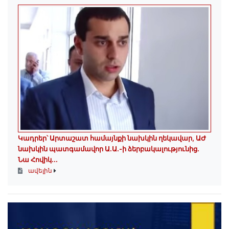
Կադրեր՝ Արտաշատ համայնքի նախկին ղեկավար, ԱԺ
նախկին պատգամավոր Ա.Ա.-ի ձերբակալությունից.
Նա Հովիկ...
ավելին