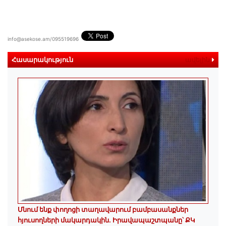
info@asekose.am/095519696
Հասարակություն
ավելին
Մնում ենք փողոցի տաղավարում բամբասանքներ
հյուսողների մակարդակին․ Իրավապաշտպանը՝ ՔԿ