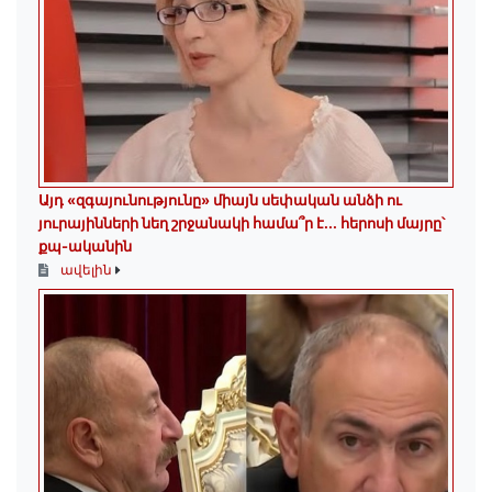
Այդ «զգայունությունը» միայն սեփական անձի ու
յուրայինների նեղ շրջանակի համա՞ր է․․․ հերոսի մայրը՝
քպ-ականին
ավելին