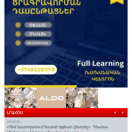
ԼՐԱՀՈՍ
08.08.26
«Չեմ կարողանում հարսի զգեստ ընտրել». Դիանա