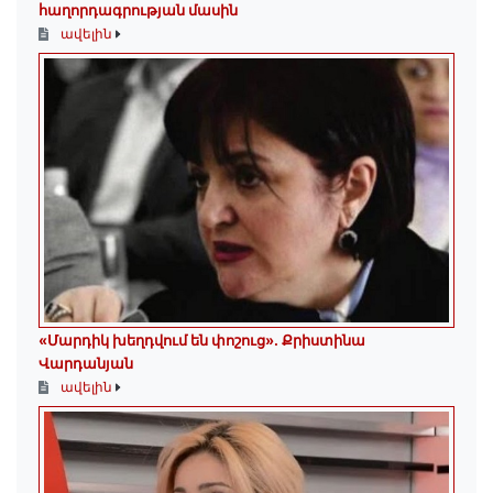
հաղորդագրության մասին
ավելին
«Մարդիկ խեղդվում են փոշուց»․ Քրիստինա
Վարդանյան
ավելին