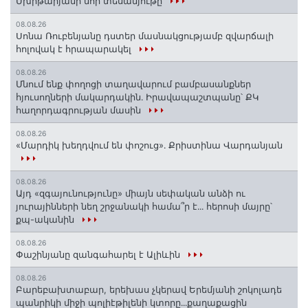
Մխիթարյանի նոր տեսանյութը
08.08.26
Սոնա Ռուբենյանը դստեր մասնակցությամբ զվարճալի
հոլովակ է հրապարակել
08.08.26
Մնում ենք փողոցի տաղավարում բամբասանքներ
հյուսողների մակարդակին․ Իրավապաշտպանը՝ ՔԿ
հաղորդագրության մասին
08.08.26
«Մարդիկ խեղդվում են փոշուց»․ Քրիստինա Վարդանյան
08.08.26
Այդ «զգայունությունը» միայն սեփական անձի ու
յուրայինների նեղ շրջանակի համա՞ր է․․․ հերոսի մայրը՝
քպ-ականին
08.08.26
Փաշինյանը զանգահարել է Ալիևին
08.08.26
Բարեբախտաբար, երեխաս չկերավ Երեմյանի շոկոլադե
պանրիկի միջի պոլիէթիլենի կտորը․․․քաղաքացին