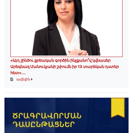
«Այդ շինծու քրեական գործին ինչքանո՞վ կվնասեր
Արեգնազ Մանուկյանի շփումն իր 13 տարեկան դստեր
հետ»․...
ավելին