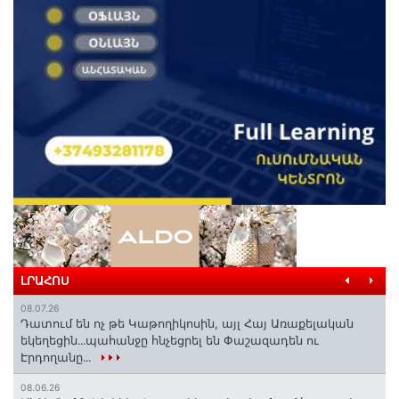
ԼՐԱՀՈՍ
08.07.26
Դատում են ոչ թե Կաթողիկոսին, այլ Հայ Առաքելական
եկեղեցին․․․պահանջը հնչեցրել են Փաշազադեն ու
Էրդողանը․․․
08.06.26