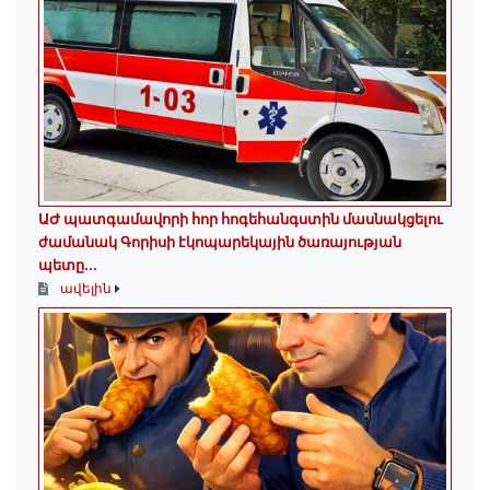
ԱԺ պատգամավորի հոր հոգեհանգստին մասնակցելու
ժամանակ Գորիսի էկոպարեկային ծառայության
պետը...
ավելին