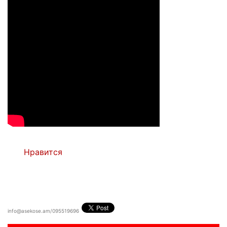
Нравится
info@asekose.am/095519696