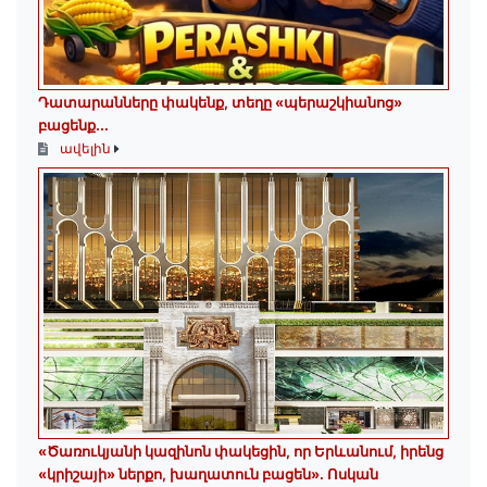
Դատարանները փակենք, տեղը «պերաշկիանոց»
բացենք․․․
ավելին
«Ծառուկյանի կազինոն փակեցին, որ Երևանում, իրենց
«կրիշայի» ներքո, խաղատուն բացեն»․ Ոսկան