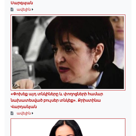
Սարգսյան
ավելին
«Փոխեք այդ տնկիները և փողոցների համար
նախատեսված բույսեր տնկեք». Քրիստինա
Վարդանյան
ավելին