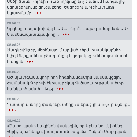
Մեծի Տանն Կիլիկիո Կաթողիկոսը կոչ է անում հարգալից
վերաբերմունք ցուցաբերել Եկեղեցու և Վեհափառի
նկատմամբ
08.06.26
Կրկեսը տեղափոխվել է ԱԺ... Ինչո՞ւ է այս գումարման ԱԺ-
ն ամենավտանգավորը...
08.06.26
Ծաղկեփնջեր, մեքենայում արված ջերմ լուսանկարներ.
Էլիզ Մելիքյանն արձագանքել է կողակից ունենալու մասին
հարցին
08.06.26
ԱԺ պատգամավորի հոր հոգեհանգստին մասնակցելու
ժամանակ Գորիսի էկոպարեկային ծառայության պետը
հանկարծամահ է եղել
08.06.26
Դատարանները փակենք, տեղը «պերաշկիանոց» բացենք․․․
08.06.26
«Ծառուկյանի կազինոն փակեցին, որ Երևանում, իրենց
«կրիշայի» ներքո, խաղատուն բացեն»․ Ոսկան Սարգսյան