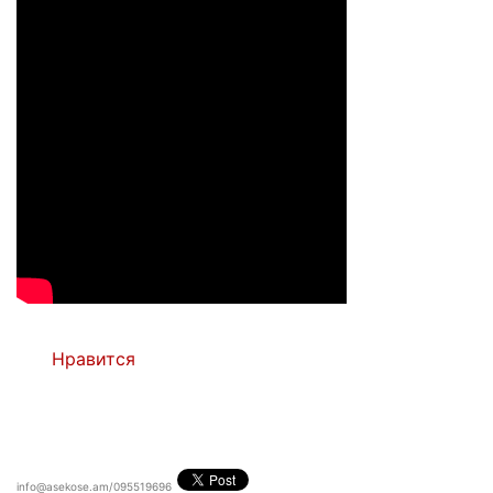
Нравится
info@asekose.am/095519696