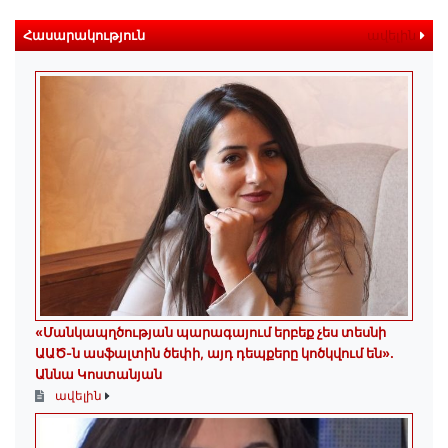
Հասարակություն
ավելին
«Մանկապղծության պարագայում երբեք չես տեսնի
ԱԱԾ-ն ասֆալտին ծեփի, այդ դեպքերը կոծկվում են»․
Աննա Կոստանյան
ավելին