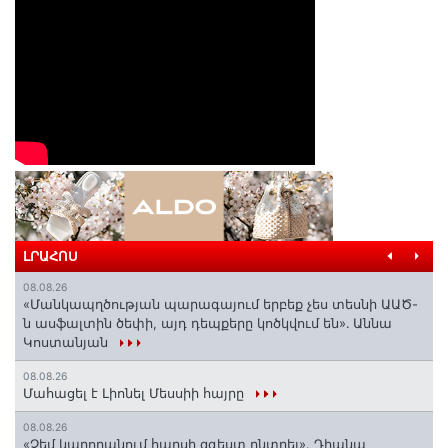
ԼՐԱՀՈՍ
08.08.26
«Մանկապղծության պարագայում երբեք չես տեսնի ԱԱԾ-
ն ասֆալտին ծեփի, այդ դեպքերը կոծկվում են»․ Աննա
Կոստանյան
08.08.26
Մահացել է Լիոնել Մեսսիի հայրը
08.08.26
«Չեմ կարողանում հարսի զգեստ ընտրել». Դիանա