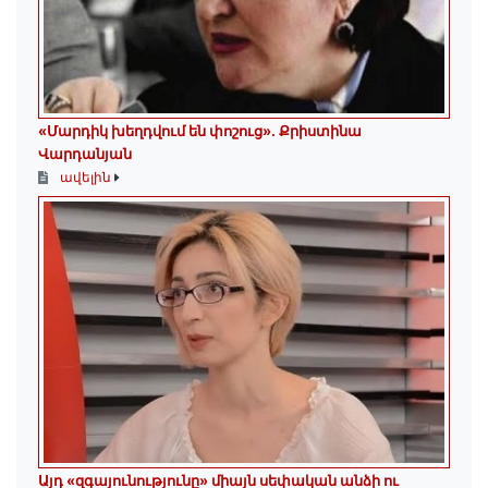
«Մարդիկ խեղդվում են փոշուց»․ Քրիստինա
Վարդանյան
ավելին
Այդ «զգայունությունը» միայն սեփական անձի ու