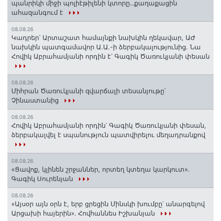
պանրիկի միջի պոլիէթիլենի կտորը․․․քաղաքացին
ահազանգում է
08.08.26
Կադրեր՝ Արտաշատ համայնքի նախկին ղեկավար, ԱԺ
նախկին պատգամավոր Ա.Ա.-ի ձերբակալությունից. Նա
Հովիկ Աբրահամյանի որդին է՝ Գագիկ Ծառուկյանի փեսան
08.08.26
Միհրան Ծառուկյանի զվարճալի տեսանյութը՝
Չինաստանից
08.08.26
Հովիկ Աբրահամյանի որդին՝ Գագիկ Ծառուկյանի փեսան,
ձերբակալվել է սպանություն պատվիրելու մեղադրանքով
08.08.26
«Ցավոք, կլինեն շրջաններ, որտեղ կտեղա կարկուտ»․
Գագիկ Սուրենյան
08.08.26
«Այսօր այն օրն է, երբ ցրեցին Մինսկի խումբը՝ անարգելով
Արցախի հայերին»․ Հովհաննես Իշխանյան