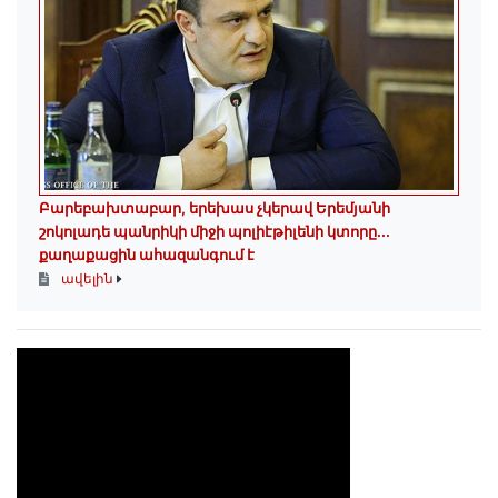
Բարեբախտաբար, երեխաս չկերավ Երեմյանի
շոկոլադե պանրիկի միջի պոլիէթիլենի կտորը․․․
քաղաքացին ահազանգում է
ավելին