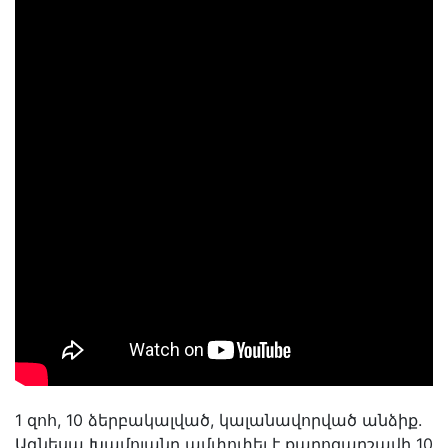
1 զոհ, 10 ձերբակալված, կալանավորված անձիք.
Ագնեսա Խամոյանը ամփոփել է քարոզարշավի 10